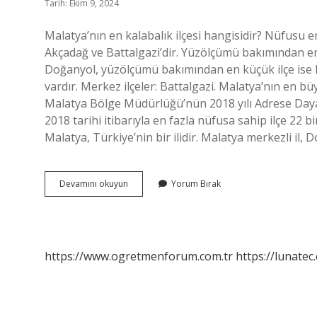
Tarih: Ekim 9, 2024
Malatya’nın en kalabalık ilçesi hangisidir? Nüfusu e
Akçadağ ve Battalgazi’dir. Yüzölçümü bakımından e
Doğanyol, yüzölçümü bakımından en küçük ilçe ise Ka
vardır. Merkez ilçeler: Battalgazi. Malatya’nın en b
Malatya Bölge Müdürlüğü’nün 2018 yılı Adrese Dayal
2018 tarihi itibarıyla en fazla nüfusa sahip ilçe 22 
Malatya, Türkiye’nin bir ilidir. Malatya merkezli il
Malatyanın
Devamını okuyun
Yorum Bırak
En
Büyük
Ilçesi
Neresidir
https://www.ogretmenforum.com.tr
https://lunatec