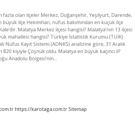
n fazla olan ilçeler Merkez, Doğanşehir, Yeşilyurt, Darende,
n büyük ilçe Hekimhan, nüfus bakımından en küçük ilçe
le’dir. Malatya Merkez ilçesi hangisi? Malatya’nın 13 ilçesi
üyük mahallesi hangisi? Türkiye İstatistik Kurumu (TÜİK)
ı Nüfus Kayıt Sistemi (ADNKS) analizine göre, 31 Aralık
bin 820 kişiyle Çöşnük oldu. Malatya en büyük kaçıncı il?
, Doğu Anadolu Bölgesi’nin…
.com.tr
https://karotaga.com.tr
Sitemap