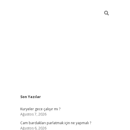
Sidebar
Son Yazılar
hiltonbet giriş
Kuryeler gece çalışır mı ?
Ağustos 7, 2026
Cam bardakları parlatmak için ne yapmalı ?
Ağustos 6, 2026