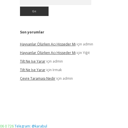
Son yorumlar
Hayvanlar Ölürken Acı Hisseder Mi
için
admin
Hayvanlar Ölürken Acı Hisseder Mi
için
Yiğit
Tilt Ne Işe Yarar
için
admin
Tilt Ne Işe Yarar
için
Irmak
Çevre Taraması Nedir
için
admin
06 0 726
Telegram: @karabul