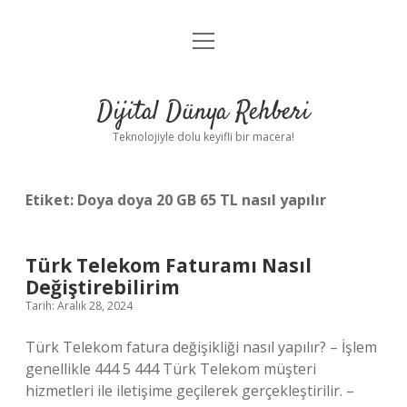
menüyü
Anasayfa
aç
Gizlilik Politikası
Dijital Dünya Rehberi
Yasal Uyarı
Teknolojiyle dolu keyifli bir macera!
Hakkımızda
Etiket:
Doya doya 20 GB 65 TL nasıl yapılır
Türk Telekom Faturamı Nasıl
Değiştirebilirim
Tarih: Aralık 28, 2024
Türk Telekom fatura değişikliği nasıl yapılır? – İşlem
genellikle 444 5 444 Türk Telekom müşteri
hizmetleri ile iletişime geçilerek gerçekleştirilir. –