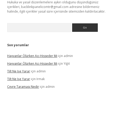
Hukuka ve yasal düzenlemelere aykırı olduğunu düşündüğünüz
içerikleri,
backlinkpanelicomtr@gmail.com
adresine bildirmeniz
halinde, ilgili içerikler yasal süre içerisinde sitemizden kaldırılacaktır.
Arama
Son yorumlar
Hayvanlar Ölürken Acı Hisseder Mi
için
admin
Hayvanlar Ölürken Acı Hisseder Mi
için
Yiğit
Tilt Ne Işe Yarar
için
admin
Tilt Ne Işe Yarar
için
Irmak
Çevre Taraması Nedir
için
admin