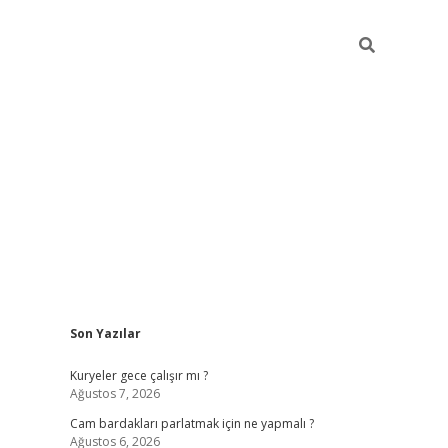
Sidebar
Son Yazılar
hiltonbet giriş
Kuryeler gece çalışır mı ?
Ağustos 7, 2026
Cam bardakları parlatmak için ne yapmalı ?
Ağustos 6, 2026