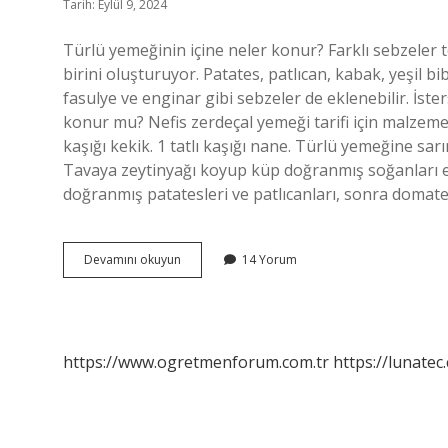
Tarih: Eylül 9, 2024
Türlü yemeğinin içine neler konur? Farklı sebzeler 
birini oluşturuyor. Patates, patlıcan, kabak, yeşil 
fasulye ve enginar gibi sebzeler de eklenebilir. İst
konur mu? Nefis zerdeçal yemeği tarifi için malzemeler:
kaşığı kekik. 1 tatlı kaşığı nane. Türlü yemeğine sar
Tavaya zeytinyağı koyup küp doğranmış soğanları ekl
doğranmış patatesleri ve patlıcanları, sonra domate
Türlü
Devamını okuyun
14 Yorum
Yemeğine
Hangi
Baharat
Konur
https://www.ogretmenforum.com.tr
https://lunatec