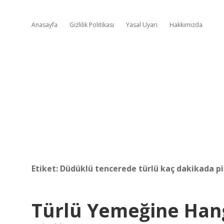
Anasayfa
Gizlilik Politikası
Yasal Uyarı
Hakkımızda
Etiket:
Düdüklü tencerede türlü kaç dakikada pi
Türlü Yemeğine Han