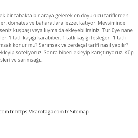
tek bir tabakta bir araya gelerek en doyurucu tariflerden
biber, domates ve baharatlara lezzet katıyor. Mevsiminde
erseniz kuşbaşı veya kıyma da ekleyebilirsiniz. Türlüye nane
 1 tatlı kaşığı karabiber. 1 tatlı kaşığı fesleğen. 1 tatlı
ımsak konur mu? Sarımsak ve zerdeçal tarifi nasıl yapılır?
eyip soteliyoruz. Sonra biberi ekleyip karıştırıyoruz. Küp
sleri ve sarımsağı…
.com.tr
https://karotaga.com.tr
Sitemap