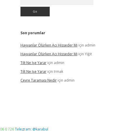
Son yorumlar
Hayvanlar Ölürken Acı Hisseder Mi
için
admin
Hayvanlar Ölürken Acı Hisseder Mi
için
Yiğit
Tilt Ne Işe Yarar
için
admin
Tilt Ne Işe Yarar
için
Irmak
Çevre Taraması Nedir
için
admin
06 0 726
Telegram: @karabul