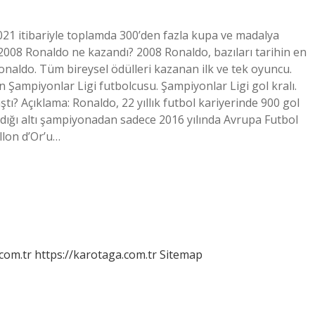
21 itibariyle toplamda 300’den fazla kupa ve madalya
2008 Ronaldo ne kazandı? 2008 Ronaldo, bazıları tarihin en
Ronaldo. Tüm bireysel ödülleri kazanan ilk ve tek oyuncu.
ın Şampiyonlar Ligi futbolcusu. Şampiyonlar Ligi gol kralı.
ştı? Açıklama: Ronaldo, 22 yıllık futbol kariyerinde 900 gol
ldığı altı şampiyonadan sadece 2016 yılında Avrupa Futbol
llon d’Or’u…
.com.tr
https://karotaga.com.tr
Sitemap