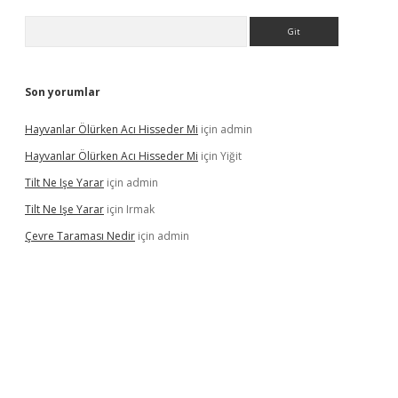
Arama
Son yorumlar
Hayvanlar Ölürken Acı Hisseder Mi
için
admin
Hayvanlar Ölürken Acı Hisseder Mi
için
Yiğit
Tilt Ne Işe Yarar
için
admin
Tilt Ne Işe Yarar
için
Irmak
Çevre Taraması Nedir
için
admin
iriş