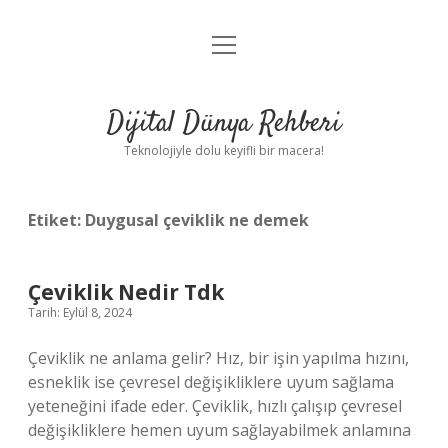
menüyü
Anasayfa
aç
Gizlilik Politikası
Dijital Dünya Rehberi
Yasal Uyarı
Teknolojiyle dolu keyifli bir macera!
Hakkımızda
Etiket:
Duygusal çeviklik ne demek
Çeviklik Nedir Tdk
Tarih: Eylül 8, 2024
Çeviklik ne anlama gelir? Hız, bir işin yapılma hızını,
esneklik ise çevresel değişikliklere uyum sağlama
yeteneğini ifade eder. Çeviklik, hızlı çalışıp çevresel
değişikliklere hemen uyum sağlayabilmek anlamına