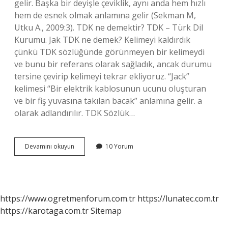
gelir. Başka bir deyişle çeviklik, aynı anda hem hızlı
hem de esnek olmak anlamına gelir (Sekman M,
Utku A., 2009:3). TDK ne demektir? TDK – Türk Dil
Kurumu. Jak TDK ne demek? Kelimeyi kaldırdık
çünkü TDK sözlüğünde görünmeyen bir kelimeydi
ve bunu bir referans olarak sağladık, ancak durumu
tersine çevirip kelimeyi tekrar ekliyoruz. “Jack”
kelimesi “Bir elektrik kablosunun ucunu oluşturan
ve bir fiş yuvasına takılan bacak” anlamına gelir. a
olarak adlandırılır. TDK Sözlük…
Çeviklik
Devamını okuyun
10 Yorum
Nedir
Tdk
https://www.ogretmenforum.com.tr
https://lunatec.com.tr
https://karotaga.com.tr
Sitemap