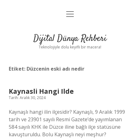
menüyü
Anasayfa
aç
Gizlilik Politikası
Dijital Dünya Rehberi
Yasal Uyarı
Teknolojiyle dolu keyifli bir macera!
Hakkımızda
Etiket:
Düzcenin eski adı nedir
Kaynasli Hangi Ilde
Tarih: Aralık 30, 2024
Kaynaşlı hangi ilin ilçesidir? Kaynaşlı, 9 Aralık 1999
tarih ve 23901 sayılı Resmi Gazete’de yayımlanan
584 sayılı KHK ile Düzce iline bağlı ilçe statüsüne
kavuşturuldu. Bolu Kaynaşlı neyi meşhur?