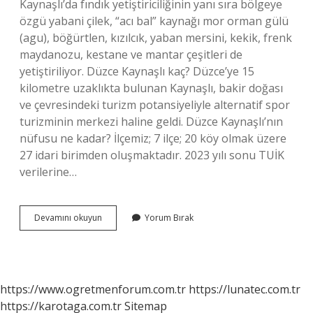
Kaynaşlı’da fındık yetiştiriciliğinin yanı sıra bölgeye
özgü yabani çilek, “acı bal” kaynağı mor orman gülü
(agu), böğürtlen, kızılcık, yaban mersini, kekik, frenk
maydanozu, kestane ve mantar çeşitleri de
yetiştiriliyor. Düzce Kaynaşlı kaç? Düzce’ye 15
kilometre uzaklıkta bulunan Kaynaşlı, bakir doğası
ve çevresindeki turizm potansiyeliyle alternatif spor
turizminin merkezi haline geldi. Düzce Kaynaşlı’nın
nüfusu ne kadar? İlçemiz; 7 ilçe; 20 köy olmak üzere
27 idari birimden oluşmaktadır. 2023 yılı sonu TUİK
verilerine…
Kaynasli
Devamını okuyun
Yorum Bırak
Hangi
Ilde
https://www.ogretmenforum.com.tr
https://lunatec.com.tr
https://karotaga.com.tr
Sitemap