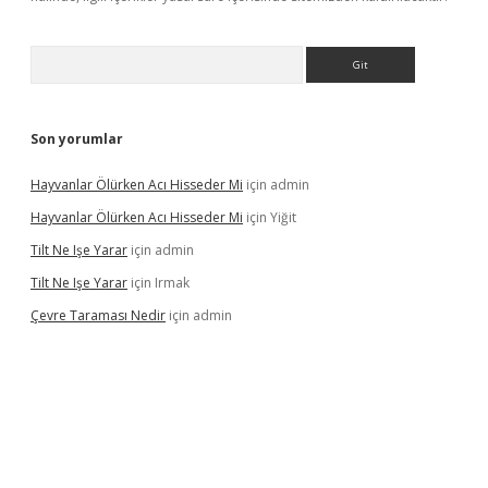
Arama
Son yorumlar
Hayvanlar Ölürken Acı Hisseder Mi
için
admin
Hayvanlar Ölürken Acı Hisseder Mi
için
Yiğit
Tilt Ne Işe Yarar
için
admin
Tilt Ne Işe Yarar
için
Irmak
Çevre Taraması Nedir
için
admin
iriş