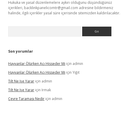
Hukuka ve yasal düzenlemelere aykırı olduğunu düşündüğünüz
içerikleri,
backlinkpanelicomtr@gmail.com
adresine bildirmeniz
halinde, ilgili içerikler yasal süre içerisinde sitemizden kaldırılacaktır.
Arama
Son yorumlar
Hayvanlar Ölürken Acı Hisseder Mi
için
admin
Hayvanlar Ölürken Acı Hisseder Mi
için
Yiğit
Tilt Ne Işe Yarar
için
admin
Tilt Ne Işe Yarar
için
Irmak
Çevre Taraması Nedir
için
admin