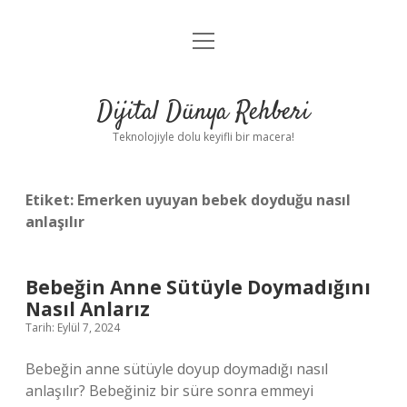
menüyü
Anasayfa
aç
Gizlilik Politikası
Dijital Dünya Rehberi
Yasal Uyarı
Teknolojiyle dolu keyifli bir macera!
Hakkımızda
Etiket:
Emerken uyuyan bebek doyduğu nasıl
anlaşılır
Bebeğin Anne Sütüyle Doymadığını
Nasıl Anlarız
Tarih: Eylül 7, 2024
Bebeğin anne sütüyle doyup doymadığı nasıl
anlaşılır? Bebeğiniz bir süre sonra emmeyi