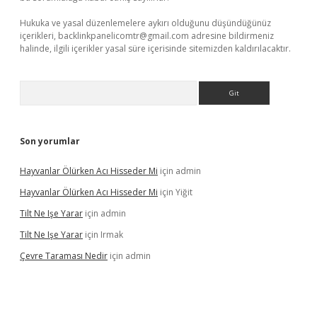
Hukuka ve yasal düzenlemelere aykırı olduğunu düşündüğünüz
içerikleri,
backlinkpanelicomtr@gmail.com
adresine bildirmeniz
halinde, ilgili içerikler yasal süre içerisinde sitemizden kaldırılacaktır.
Arama
Son yorumlar
Hayvanlar Ölürken Acı Hisseder Mi
için
admin
Hayvanlar Ölürken Acı Hisseder Mi
için
Yiğit
Tilt Ne Işe Yarar
için
admin
Tilt Ne Işe Yarar
için
Irmak
Çevre Taraması Nedir
için
admin