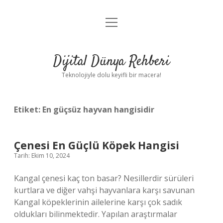
menüyü
Anasayfa
aç
Gizlilik Politikası
Dijital Dünya Rehberi
Yasal Uyarı
Teknolojiyle dolu keyifli bir macera!
Hakkımızda
Etiket:
En güçsüz hayvan hangisidir
Çenesi En Güçlü Köpek Hangisi
Tarih: Ekim 10, 2024
Kangal çenesi kaç ton basar? Nesillerdir sürüleri
kurtlara ve diğer vahşi hayvanlara karşı savunan
Kangal köpeklerinin ailelerine karşı çok sadık
oldukları bilinmektedir. Yapılan araştırmalar