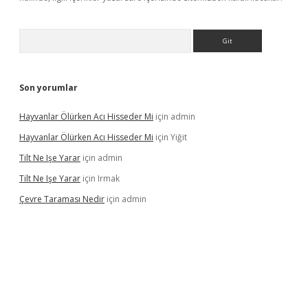
Arama
Son yorumlar
Hayvanlar Ölürken Acı Hisseder Mi
için
admin
Hayvanlar Ölürken Acı Hisseder Mi
için
Yiğit
Tilt Ne Işe Yarar
için
admin
Tilt Ne Işe Yarar
için
Irmak
Çevre Taraması Nedir
için
admin
giriş