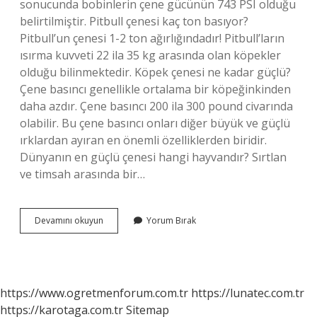
sonucunda bobinlerin çene gücünün 743 PSI olduğu
belirtilmiştir. Pitbull çenesi kaç ton basıyor?
Pitbull’un çenesi 1-2 ton ağırlığındadır! Pitbull’ların
ısırma kuvveti 22 ila 35 kg arasında olan köpekler
olduğu bilinmektedir. Köpek çenesi ne kadar güçlü?
Çene basıncı genellikle ortalama bir köpeğinkinden
daha azdır. Çene basıncı 200 ila 300 pound civarında
olabilir. Bu çene basıncı onları diğer büyük ve güçlü
ırklardan ayıran en önemli özelliklerden biridir.
Dünyanın en güçlü çenesi hangi hayvandır? Sırtlan
ve timsah arasında bir…
Çenesi
Devamını okuyun
Yorum Bırak
En
Güçlü
Köpek
Hangisi
https://www.ogretmenforum.com.tr
https://lunatec.com.tr
https://karotaga.com.tr
Sitemap