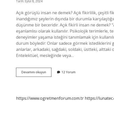
Tarih: Eylül 8, 2024
Açık görüşlü insan ne demek? Açık fikirlilik, çeşitli f
inandığımız şeylerin dışında bir durumla karşılaştığı
düşünme bir beceridir. Açık fikirli insan ne demek? “A
eşanlamlısı olarak kullanılır. Psikolojik terimlerle, 
deneyimler yaşama isteğini tanımlamak için kullanılır. 
durum böyledir: Onlar sadece görmek istediklerini g
anlarlar, arkadaki, sağdaki, soldaki, üstteki, alttaki
Entelektüel, mesleğinde veya…
Açık
Devamını okuyun
12 Yorum
Görüşlü
Insan
Nasıl
Olur
https://www.ogretmenforum.com.tr
https://lunatec