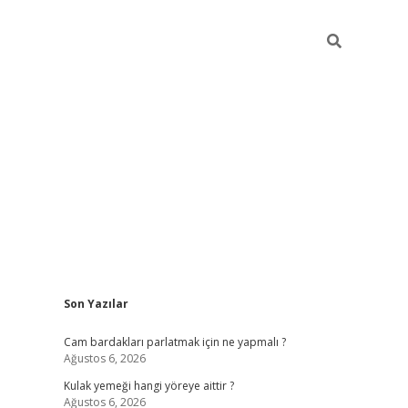
Sidebar
Son Yazılar
hiltonbet gir
Cam bardakları parlatmak için ne yapmalı ?
Ağustos 6, 2026
Kulak yemeği hangi yöreye aittir ?
Ağustos 6, 2026