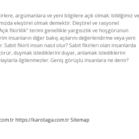
ikirlere, argümanlara ve yeni bilgilere açık olmak; bildiğimiz v
mızda eleştirel olmak demektir. Eleştirel ve rasyonel
çık fikirlilik” terimi genellikle yargısızlık ve hoşgörünün
terim insanların diğer bakış açılarını değerlendirme veya yeni
Sabit fikirli insan nasıl olur? Sabit fikirleri olan insanlarda
örür, duymak istediklerini duyar, anlamak istediklerini
 olaylarla ilgilenmezler. Geniş görüşlü insanlara ne denir?
.com.tr
https://karotaga.com.tr
Sitemap