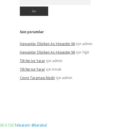
Son yorumlar
Hayvanlar Ölürken Acı Hisseder Mi
için
admin
Hayvanlar Ölürken Acı Hisseder Mi
için
Yiğit
Tilt Ne Işe Yarar
için
admin
Tilt Ne Işe Yarar
için
Irmak
Çevre Taraması Nedir
için
admin
06 0 726
Telegram: @karabul