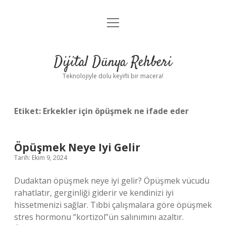
menüyü
Anasayfa
aç
Gizlilik Politikası
Dijital Dünya Rehberi
Yasal Uyarı
Teknolojiyle dolu keyifli bir macera!
Hakkımızda
Etiket:
Erkekler için öpüşmek ne ifade eder
Öpüşmek Neye Iyi Gelir
Tarih: Ekim 9, 2024
Dudaktan öpüşmek neye iyi gelir? Öpüşmek vücudu
rahatlatır, gerginliği giderir ve kendinizi iyi
hissetmenizi sağlar. Tıbbi çalışmalara göre öpüşmek
stres hormonu “kortizol”ün salınımını azaltır.