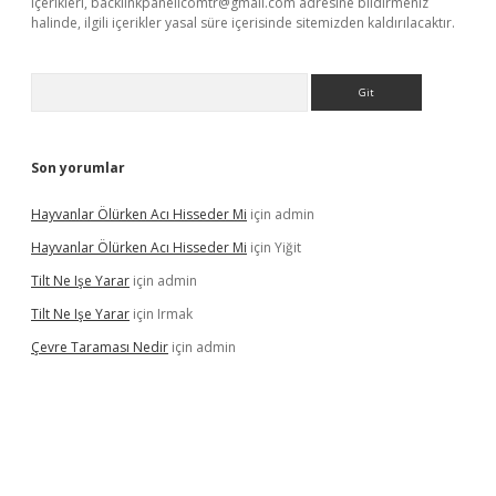
içerikleri,
backlinkpanelicomtr@gmail.com
adresine bildirmeniz
halinde, ilgili içerikler yasal süre içerisinde sitemizden kaldırılacaktır.
Arama
Son yorumlar
Hayvanlar Ölürken Acı Hisseder Mi
için
admin
Hayvanlar Ölürken Acı Hisseder Mi
için
Yiğit
Tilt Ne Işe Yarar
için
admin
Tilt Ne Işe Yarar
için
Irmak
Çevre Taraması Nedir
için
admin