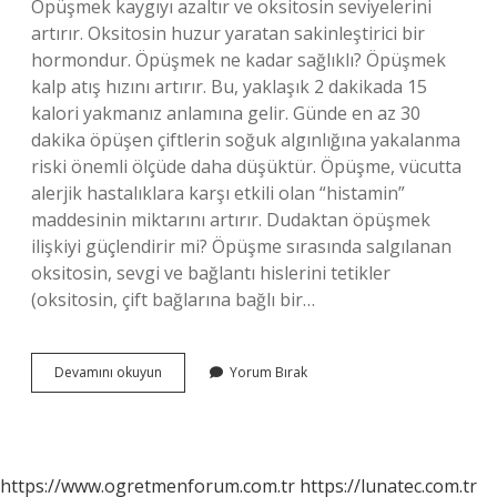
Öpüşmek kaygıyı azaltır ve oksitosin seviyelerini
artırır. Oksitosin huzur yaratan sakinleştirici bir
hormondur. Öpüşmek ne kadar sağlıklı? Öpüşmek
kalp atış hızını artırır. Bu, yaklaşık 2 dakikada 15
kalori yakmanız anlamına gelir. Günde en az 30
dakika öpüşen çiftlerin soğuk algınlığına yakalanma
riski önemli ölçüde daha düşüktür. Öpüşme, vücutta
alerjik hastalıklara karşı etkili olan “histamin”
maddesinin miktarını artırır. Dudaktan öpüşmek
ilişkiyi güçlendirir mi? Öpüşme sırasında salgılanan
oksitosin, sevgi ve bağlantı hislerini tetikler
(oksitosin, çift bağlarına bağlı bir…
Öpüşmek
Devamını okuyun
Yorum Bırak
Neye
Iyi
Gelir
https://www.ogretmenforum.com.tr
https://lunatec.com.tr