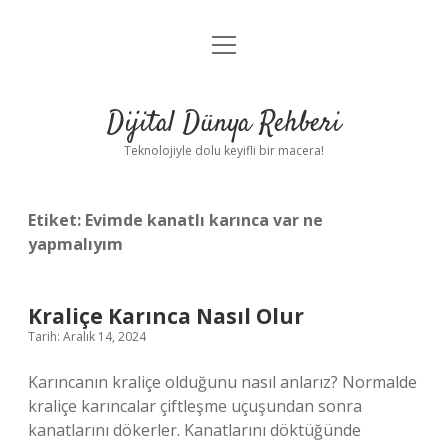
menüyü
Anasayfa
aç
Gizlilik Politikası
Dijital Dünya Rehberi
Yasal Uyarı
Teknolojiyle dolu keyifli bir macera!
Hakkımızda
Etiket:
Evimde kanatlı karınca var ne
yapmalıyım
Kraliçe Karınca Nasıl Olur
Tarih: Aralık 14, 2024
Karıncanın kraliçe olduğunu nasıl anlarız? Normalde
kraliçe karıncalar çiftleşme uçuşundan sonra
kanatlarını dökerler. Kanatlarını döktüğünde