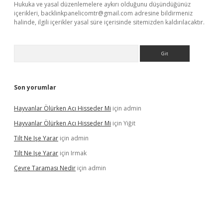
Hukuka ve yasal düzenlemelere aykırı olduğunu düşündüğünüz
içerikleri,
backlinkpanelicomtr@gmail.com
adresine bildirmeniz
halinde, ilgili içerikler yasal süre içerisinde sitemizden kaldırılacaktır.
Arama
Son yorumlar
Hayvanlar Ölürken Acı Hisseder Mi
için
admin
Hayvanlar Ölürken Acı Hisseder Mi
için
Yiğit
Tilt Ne Işe Yarar
için
admin
Tilt Ne Işe Yarar
için
Irmak
Çevre Taraması Nedir
için
admin