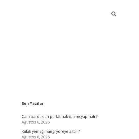
Sidebar
Son Yazılar
hiltonbet giriş
Cam bardakları parlatmak için ne yapmalı ?
Ağustos 6, 2026
Kulak yemeği hangi yöreye aittir ?
Ağustos 6, 2026