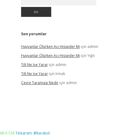
Son yorumlar
Hayvanlar Ölürken Acı Hisseder Mi
için
admin
Hayvanlar Ölürken Acı Hisseder Mi
için
Yiğit
Tilt Ne Işe Yarar
için
admin
Tilt Ne Işe Yarar
için
Irmak
Çevre Taraması Nedir
için
admin
06 0 726
Telegram: @karabul