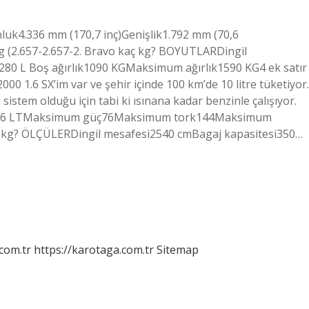
nluk4.336 mm (170,7 inç)Genişlik1.792 mm (70,6
 kg (2.657-2.657-2. Bravo kaç kg? BOYUTLARDingil
80 L Boş ağırlık1090 KGMaksimum ağırlık1590 KG4 ek satır
00 1.6 SX’im var ve şehir içinde 100 km’de 10 litre tüketiyor.
ı sistem olduğu için tabi ki ısınana kadar benzinle çalışıyor.
cmi1.6 LTMaksimum güç76Maksimum tork144Maksimum
ç kg? ÖLÇÜLERDingil mesafesi2540 cmBagaj kapasitesi350…
.com.tr
https://karotaga.com.tr
Sitemap