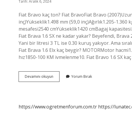
Tarih: Aralık 6, 2024
Fiat Bravo kaç ton? Fiat BravoFiat Bravo (2007)Uzu
inç)Yükseklik1.498 mm (59,0 inç)Ağırlık1.205-1.360
mesafesi2540 cmYükseklik1420 cmBagaj kapasitesi2
Fiat Brava 1.6 SX ne kadar yakar? Beyefendi, Brava 20
Yani bir litresi 3 TL ise 0.30 kuruş yakıyor. Ama sıral
Fiat Brava 1.6 Elx kaç beygir? MOTORMotor ha
hız1850-100 KM ivmelenme10. Fiat Bravo 1.6 SX ka
Fiat
Devamını okuyun
Yorum Bırak
Bravo
16
Sx
Kaç
Kilo
https://www.ogretmenforum.com.tr
https://lunatec