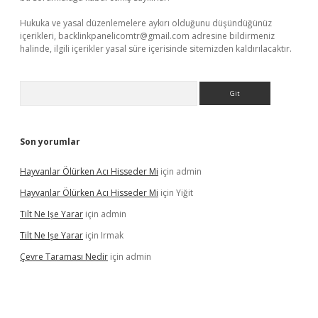
Hukuka ve yasal düzenlemelere aykırı olduğunu düşündüğünüz
içerikleri,
backlinkpanelicomtr@gmail.com
adresine bildirmeniz
halinde, ilgili içerikler yasal süre içerisinde sitemizden kaldırılacaktır.
Arama
Son yorumlar
Hayvanlar Ölürken Acı Hisseder Mi
için
admin
Hayvanlar Ölürken Acı Hisseder Mi
için
Yiğit
Tilt Ne Işe Yarar
için
admin
Tilt Ne Işe Yarar
için
Irmak
Çevre Taraması Nedir
için
admin