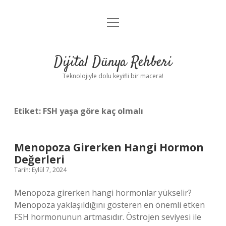
menüyü
Anasayfa
aç
Gizlilik Politikası
Dijital Dünya Rehberi
Yasal Uyarı
Teknolojiyle dolu keyifli bir macera!
Hakkımızda
Etiket:
FSH yaşa göre kaç olmalı
Menopoza Girerken Hangi Hormon
Değerleri
Tarih: Eylül 7, 2024
Menopoza girerken hangi hormonlar yükselir?
Menopoza yaklaşıldığını gösteren en önemli etken
FSH hormonunun artmasıdır. Östrojen seviyesi ile