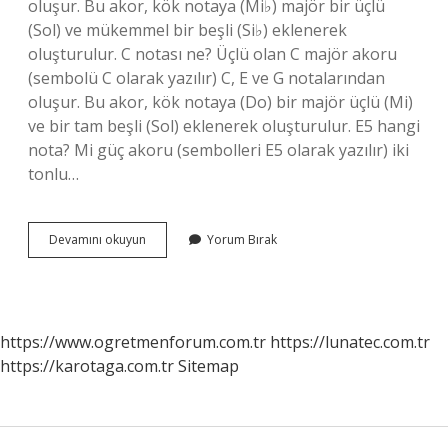
oluşur. Bu akor, kök notaya (Mi♭) majör bir üçlü
(Sol) ve mükemmel bir beşli (Si♭) eklenerek
oluşturulur. C notası ne? Üçlü olan C majör akoru
(sembolü C olarak yazılır) C, E ve G notalarından
oluşur. Bu akor, kök notaya (Do) bir majör üçlü (Mi)
ve bir tam beşli (Sol) eklenerek oluşturulur. E5 hangi
nota? Mi güç akoru (sembolleri E5 olarak yazılır) iki
tonlu…
G
Devamını okuyun
Yorum Bırak
Harfi
Hangi
Nota
https://www.ogretmenforum.com.tr
https://lunatec.com.tr
https://karotaga.com.tr
Sitemap