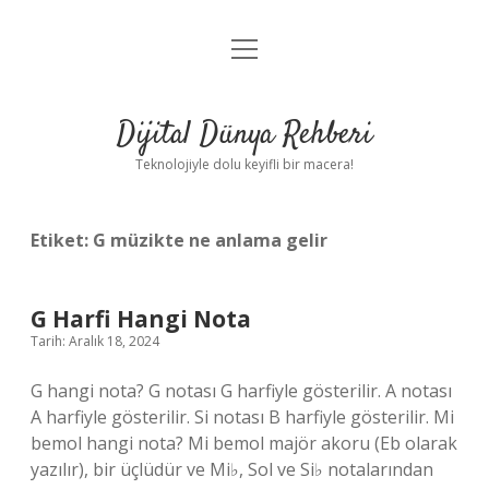
menüyü
Anasayfa
aç
Gizlilik Politikası
Dijital Dünya Rehberi
Yasal Uyarı
Teknolojiyle dolu keyifli bir macera!
Hakkımızda
Etiket:
G müzikte ne anlama gelir
G Harfi Hangi Nota
Tarih: Aralık 18, 2024
G hangi nota? G notası G harfiyle gösterilir. A notası
A harfiyle gösterilir. Si notası B harfiyle gösterilir. Mi
bemol hangi nota? Mi bemol majör akoru (Eb olarak
yazılır), bir üçlüdür ve Mi♭, Sol ve Si♭ notalarından