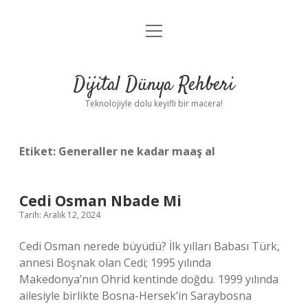
menüyü
Anasayfa
aç
Gizlilik Politikası
Dijital Dünya Rehberi
Yasal Uyarı
Teknolojiyle dolu keyifli bir macera!
Hakkımızda
Etiket:
Generaller ne kadar maaş al
Cedi Osman Nbade Mi
Tarih: Aralık 12, 2024
Cedi Osman nerede büyüdü? İlk yılları Babası Türk,
annesi Boşnak olan Cedi; 1995 yılında
Makedonya’nın Ohrid kentinde doğdu. 1999 yılında
ailesiyle birlikte Bosna-Hersek’in Saraybosna