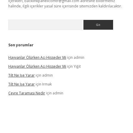
içerikleri,
backlinkpanelicomtr@gmail.com
adresine bildirmeniz
halinde, ilgili içerikler yasal süre içerisinde sitemizden kaldırılacaktır.
Arama
Son yorumlar
Hayvanlar Ölürken Acı Hisseder Mi
için
admin
Hayvanlar Ölürken Acı Hisseder Mi
için
Yiğit
Tilt Ne Işe Yarar
için
admin
Tilt Ne Işe Yarar
için
Irmak
Çevre Taraması Nedir
için
admin