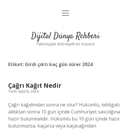
menüyü
Anasayfa
aç
Gizlilik Politikası
Dijital Dünya Rehberi
Yasal Uyarı
Teknolojiyle dolu keyifli bir macera!
Hakkımızda
Etiket:
Girdi çıktı kaç gün sürer 2024
Çağrı Kağıt Nedir
Tarih: Eylül 8, 2024
Çağrı kağıdından sonra ne olur? Hükümlü, tebligatı
aldıktan sonra 10 gün içinde Cumhuriyet savcılığına
hazır bulunmalıdır. Hükümlü bu 10 gün içinde hazır
bulunmazsa, kaçarsa veya kaçacağından