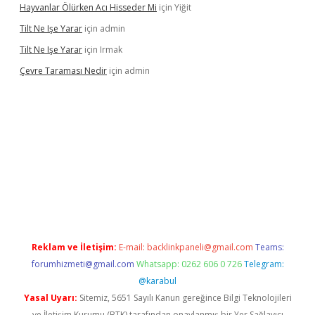
Hayvanlar Ölürken Acı Hisseder Mi
için
Yiğit
Tilt Ne Işe Yarar
için
admin
Tilt Ne Işe Yarar
için
Irmak
Çevre Taraması Nedir
için
admin
iş
Reklam ve İletişim:
E-mail:
backlinkpaneli@gmail.com
Teams:
forumhizmeti@gmail.com
Whatsapp: 0262 606 0 726
Telegram:
@karabul
Yasal Uyarı:
Sitemiz, 5651 Sayılı Kanun gereğince Bilgi Teknolojileri
ve İletişim Kurumu (BTK) tarafından onaylanmış bir Yer Sağlayıcı