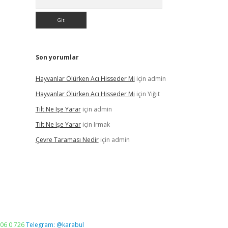
Son yorumlar
Hayvanlar Ölürken Acı Hisseder Mi
için
admin
Hayvanlar Ölürken Acı Hisseder Mi
için
Yiğit
Tilt Ne Işe Yarar
için
admin
Tilt Ne Işe Yarar
için
Irmak
Çevre Taraması Nedir
için
admin
06 0 726
Telegram: @karabul