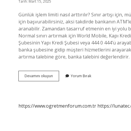
Tarih: Mart 15, 2025
Günlük işlem limiti nasıl arttırılır? Sınır artışı için
için başvurabilirsiniz, aksi takdirde bankanın ATM’le
aranabilir. Zamandan tasarruf etmenin en iyi yolu bu 
Normal sınırı artırmak için World Mobile, Kapı Kredi
Şubesinin Yapı Kredi Şubesi veya 444 0 444’ü arayabi
banka şubesine gidip müşteri hizmetlerini arayarak 
artırma talebine göre, banka talebini değerlendirir. 
Yapı
Devamını okuyun
Yorum Bırak
Kredi
Işlem
Limiti
Nasıl
Arttırılır
https://www.ogretmenforum.com.tr
https://lunatec