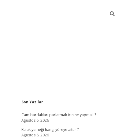
Sidebar
Son Yazılar
hiltonbet giriş
Cam bardakları parlatmak için ne yapmalı ?
Ağustos 6, 2026
Kulak yemeği hangi yöreye aittir ?
Ağustos 6, 2026