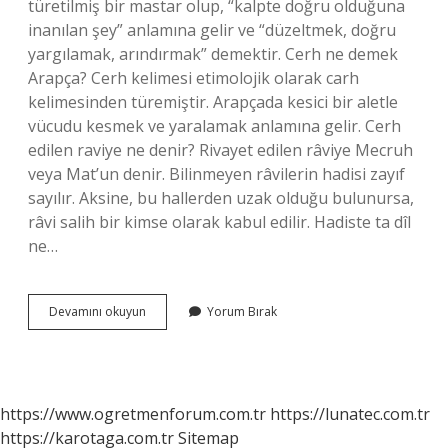
türetilmiş bir mastar olup, “kalpte doğru olduğuna
inanılan şey” anlamına gelir ve “düzeltmek, doğru
yargılamak, arındırmak” demektir. Cerh ne demek
Arapça? Cerh kelimesi etimolojik olarak carh
kelimesinden türemiştir. Arapçada kesici bir aletle
vücudu kesmek ve yaralamak anlamına gelir. Cerh
edilen raviye ne denir? Rivayet edilen râviye Mecruh
veya Mat’un denir. Bilinmeyen râvilerin hadisi zayıf
sayılır. Aksine, bu hallerden uzak olduğu bulunursa,
râvi salih bir kimse olarak kabul edilir. Hadiste ta dîl
ne…
Cerh
Devamını okuyun
Yorum Bırak
Ilmi
Nedir
https://www.ogretmenforum.com.tr
https://lunatec.com.tr
https://karotaga.com.tr
Sitemap