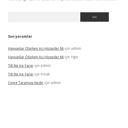
Arama
Son yorumlar
Hayvanlar Ölürken Acı Hisseder Mi
için
admin
Hayvanlar Ölürken Acı Hisseder Mi
için
Yiğit
Tilt Ne Işe Yarar
için
admin
Tilt Ne Işe Yarar
için
Irmak
Çevre Taraması Nedir
için
admin
iriş