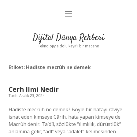
menüyü
Anasayfa
aç
Gizlilik Politikası
Dijital Dünya Rehberi
Yasal Uyarı
Teknolojiyle dolu keyifli bir macera!
Hakkımızda
Etiket:
Hadiste mecrûh ne demek
Cerh Ilmi Nedir
Tarih: Aralık 23, 2024
Hadiste mecrûh ne demek? Böyle bir hatayı râviye
isnat eden kimseye Cârih, hata yapan kimseye de
Macrûh denir. Ta’dîl, sözlükte “ılımlılık, dürüstlük”
anlamına gelir; “adl” veya “adalet” kelimesinden