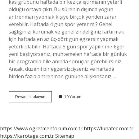
kas grubunu haftada bir kez çalıştırmanın yeterli
olduğu ortaya çıktı. Bu sürenin dışında yoğun
antrenman yapmak kişiye birçok yönden zarar
verebilir. Haftada 4 gün spor yeter mi? Genel
sağlığınızı korumak ve genel zindeliğinizi artırmak
için haftada en az üç-dört gün egzersiz yapmak
yeterli olabilir. Haftada 5 gün spor yapılır mı? Eğer
yeni başlıyorsanız, muhtemelen haftada bir günlük
bir programla bile anında sonuçlar görebilirsiniz.
Ancak, düzenli bir egzersizciyseniz ve haftada
birden fazla antrenman gününe alışkınsanız,…
1
Devamını okuyun
10 Yorum
Haftada
Kaç
Gün
Spor
Yapılmalı
https://www.ogretmenforum.com.tr
https://lunatec.com.tr
https://karotaga.com.tr
Sitemap