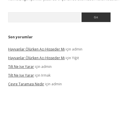
Arama
Son yorumlar
Hayvanlar Ölürken Acı Hisseder Mi
için
admin
Hayvanlar Ölürken Acı Hisseder Mi
için
Yiğit
Tilt Ne Işe Yarar
için
admin
Tilt Ne Işe Yarar
için
Irmak
Çevre Taraması Nedir
için
admin
giriş