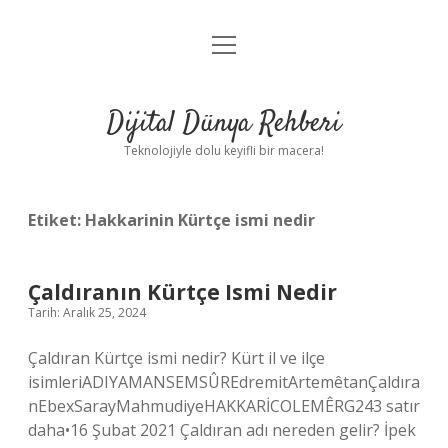
menüyü
Anasayfa
aç
Gizlilik Politikası
Dijital Dünya Rehberi
Yasal Uyarı
Teknolojiyle dolu keyifli bir macera!
Hakkımızda
Etiket:
Hakkarinin Kürtçe ismi nedir
Çaldıranın Kürtçe Ismi Nedir
Tarih: Aralık 25, 2024
Çaldıran Kürtçe ismi nedir? Kürt il ve ilçe
isimleriADIYAMANSEMSÛREdremitArtemêtanÇaldıra
nEbexSarayMahmudiyeHAKKARİCOLEMÊRG243 satır
daha•16 Şubat 2021 Çaldıran adı nereden gelir? İpek