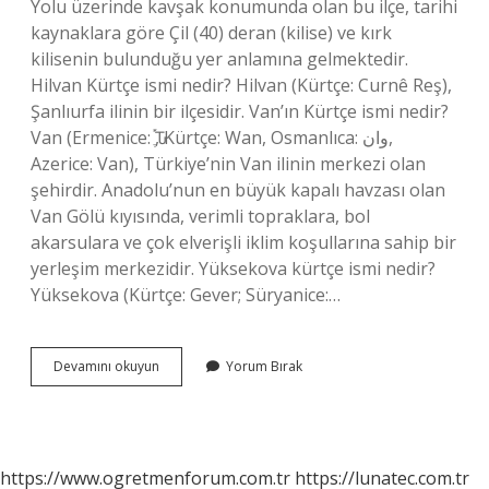
Yolu üzerinde kavşak konumunda olan bu ilçe, tarihi
kaynaklara göre Çil (40) deran (kilise) ve kırk
kilisenin bulunduğu yer anlamına gelmektedir.
Hilvan Kürtçe ismi nedir? Hilvan (Kürtçe: Curnê Reş),
Şanlıurfa ilinin bir ilçesidir. Van’ın Kürtçe ismi nedir?
Van (Ermenice: Ԏֶ֡, Kürtçe: Wan, Osmanlıca: وان,
Azerice: Van), Türkiye’nin Van ilinin merkezi olan
şehirdir. Anadolu’nun en büyük kapalı havzası olan
Van Gölü kıyısında, verimli topraklara, bol
akarsulara ve çok elverişli iklim koşullarına sahip bir
yerleşim merkezidir. Yüksekova kürtçe ismi nedir?
Yüksekova (Kürtçe: Gever; Süryanice:…
Çaldıranın
Devamını okuyun
Yorum Bırak
Kürtçe
Ismi
Nedir
https://www.ogretmenforum.com.tr
https://lunatec.com.tr