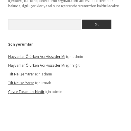
içerikleri,
backlinkpanelicomtr@gmail.com
adresine bildirmeniz
halinde, ilgili içerikler yasal süre içerisinde sitemizden kaldırılacaktır.
Arama
Son yorumlar
Hayvanlar Ölürken Acı Hisseder Mi
için
admin
Hayvanlar Ölürken Acı Hisseder Mi
için
Yiğit
Tilt Ne Işe Yarar
için
admin
Tilt Ne Işe Yarar
için
Irmak
Çevre Taraması Nedir
için
admin