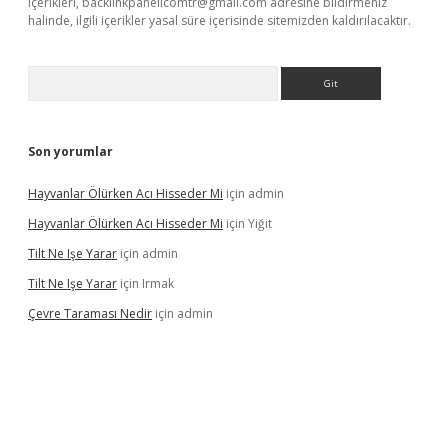
içerikleri,
backlinkpanelicomtr@gmail.com
adresine bildirmeniz
halinde, ilgili içerikler yasal süre içerisinde sitemizden kaldırılacaktır.
Arama
Son yorumlar
Hayvanlar Ölürken Acı Hisseder Mi
için
admin
Hayvanlar Ölürken Acı Hisseder Mi
için
Yiğit
Tilt Ne Işe Yarar
için
admin
Tilt Ne Işe Yarar
için
Irmak
Çevre Taraması Nedir
için
admin