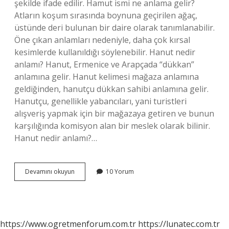
şekilde ifade edilir. Hamut ismi ne anlama gelir?
Atların koşum sırasında boynuna geçirilen ağaç,
üstünde deri bulunan bir daire olarak tanımlanabilir.
Öne çıkan anlamları nedeniyle, daha çok kırsal
kesimlerde kullanıldığı söylenebilir. Hanut nedir
anlamı? Hanut, Ermenice ve Arapçada “dükkan”
anlamına gelir. Hanut kelimesi mağaza anlamına
geldiğinden, hanutçu dükkan sahibi anlamına gelir.
Hanutçu, genellikle yabancıları, yani turistleri
alışveriş yapmak için bir mağazaya getiren ve bunun
karşılığında komisyon alan bir meslek olarak bilinir.
Hanut nedir anlamı?…
Hamut
Devamını okuyun
10 Yorum
Ne
Demek
Ne
Demek
https://www.ogretmenforum.com.tr
https://lunatec.com.tr