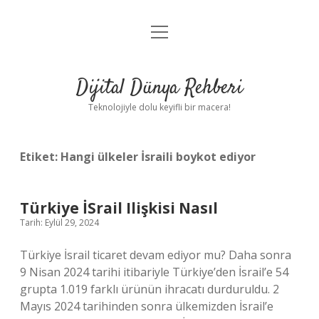
menüyü
Anasayfa
aç
Gizlilik Politikası
Dijital Dünya Rehberi
Yasal Uyarı
Teknolojiyle dolu keyifli bir macera!
Hakkımızda
Etiket:
Hangi ülkeler İsraili boykot ediyor
Türkiye İSrail Ilişkisi Nasıl
Tarih: Eylül 29, 2024
Türkiye İsrail ticaret devam ediyor mu? Daha sonra
9 Nisan 2024 tarihi itibariyle Türkiye’den İsrail’e 54
grupta 1.019 farklı ürünün ihracatı durduruldu. 2
Mayıs 2024 tarihinden sonra ülkemizden İsrail’e