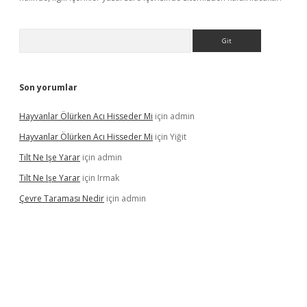
Arama
Son yorumlar
Hayvanlar Ölürken Acı Hisseder Mi
için
admin
Hayvanlar Ölürken Acı Hisseder Mi
için
Yiğit
Tilt Ne Işe Yarar
için
admin
Tilt Ne Işe Yarar
için
Irmak
Çevre Taraması Nedir
için
admin
iriş