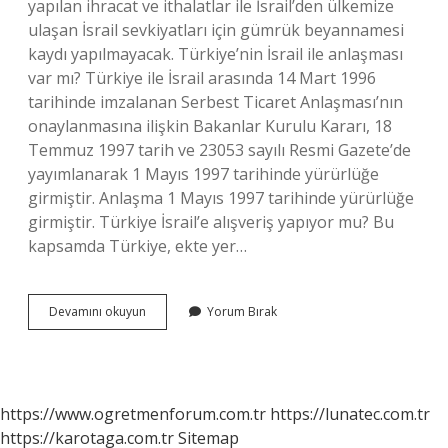
yapılan ihracat ve ithalatlar ile İsrail’den ülkemize
ulaşan İsrail sevkiyatları için gümrük beyannamesi
kaydı yapılmayacak. Türkiye’nin İsrail ile anlaşması
var mı? Türkiye ile İsrail arasında 14 Mart 1996
tarihinde imzalanan Serbest Ticaret Anlaşması’nın
onaylanmasına ilişkin Bakanlar Kurulu Kararı, 18
Temmuz 1997 tarih ve 23053 sayılı Resmi Gazete’de
yayımlanarak 1 Mayıs 1997 tarihinde yürürlüğe
girmiştir. Anlaşma 1 Mayıs 1997 tarihinde yürürlüğe
girmiştir. Türkiye İsrail’e alışveriş yapıyor mu? Bu
kapsamda Türkiye, ekte yer…
Türkiye
Devamını okuyun
Yorum Bırak
İSrail
Ilişkisi
Nasıl
https://www.ogretmenforum.com.tr
https://lunatec.com.tr
https://karotaga.com.tr
Sitemap