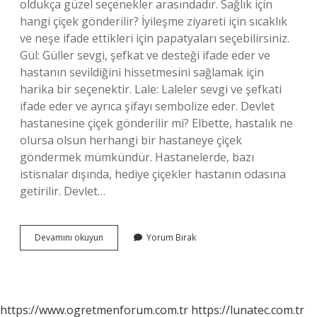
oldukça güzel seçenekler arasındadır. Sağlık için
hangi çiçek gönderilir? İyileşme ziyareti için sıcaklık
ve neşe ifade ettikleri için papatyaları seçebilirsiniz.
Gül: Güller sevgi, şefkat ve desteği ifade eder ve
hastanın sevildiğini hissetmesini sağlamak için
harika bir seçenektir. Lale: Laleler sevgi ve şefkati
ifade eder ve ayrıca şifayı sembolize eder. Devlet
hastanesine çiçek gönderilir mi? Elbette, hastalık ne
olursa olsun herhangi bir hastaneye çiçek
göndermek mümkündür. Hastanelerde, bazı
istisnalar dışında, hediye çiçekler hastanın odasına
getirilir. Devlet…
Hastaneye
Devamını okuyun
Yorum Bırak
Ne
Tarz
Çiçek
Gönderilir
https://www.ogretmenforum.com.tr
https://lunatec.com.tr