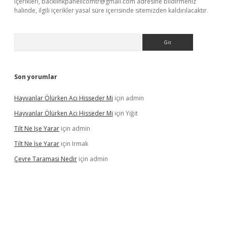
içerikleri,
backlinkpanelicomtr@gmail.com
adresine bildirmeniz
halinde, ilgili içerikler yasal süre içerisinde sitemizden kaldırılacaktır.
Arama
Son yorumlar
Hayvanlar Ölürken Acı Hisseder Mi
için
admin
Hayvanlar Ölürken Acı Hisseder Mi
için
Yiğit
Tilt Ne Işe Yarar
için
admin
Tilt Ne Işe Yarar
için
Irmak
Çevre Taraması Nedir
için
admin