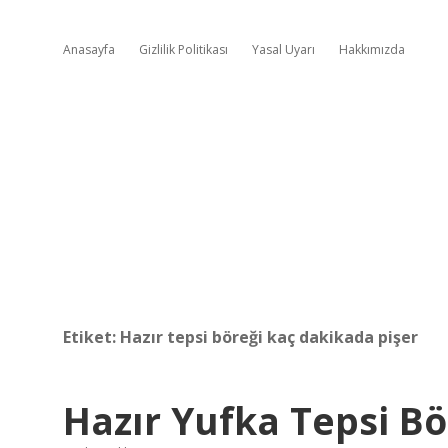
Anasayfa
Gizlilik Politikası
Yasal Uyarı
Hakkımızda
Etiket:
Hazır tepsi böreği kaç dakikada pişer
Hazır Yufka Tepsi Bö