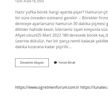
Tarih: Aralık 18, 2024
Hazır yufka börek hangi ayarda pişer? Hamurun çıtır 
bir süre önceden ısıtmanız gerekir. – Börekler fırında
dereceye ayarlarsanız hamurun 30 dakika pişmesi g
dilimler halinde kesin. İsterseniz siyah kimyonla süsl
Afiyet olsun!25 Mart 2022 180 derecede börek kaç 
üzerine dökülür, her bir parça nemli kalacak şekilde
dakika kızarana kadar pişirilir.…
Hazır
Devamını okuyun
Yorum Bırak
Yufka
Tepsi
Böreği
Kaç
Derecede
https://www.ogretmenforum.com.tr
https://lunatec
Pişer