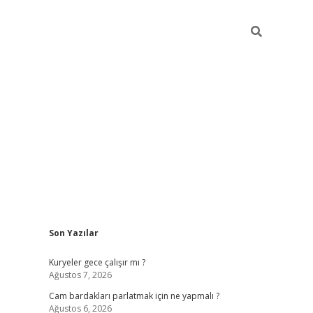
Sidebar
Son Yazılar
hiltonbet giriş
Kuryeler gece çalışır mı ?
Ağustos 7, 2026
Cam bardakları parlatmak için ne yapmalı ?
Ağustos 6, 2026