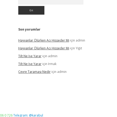
Son yorumlar
Hayvanlar Ölürken Acı Hisseder Mi
için
admin
Hayvanlar Ölürken Acı Hisseder Mi
için
Yiğit
Tilt Ne Işe Yarar
için
admin
Tilt Ne Işe Yarar
için
Irmak
Çevre Taraması Nedir
için
admin
06 0 726
Telegram: @karabul