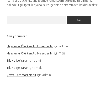
içerikleri,
backlinkpanelicomtr@gmail.com
adresine bildirmeniz
halinde, ilgili içerikler yasal süre içerisinde sitemizden kaldırılacaktır.
Arama
Son yorumlar
Hayvanlar Ölürken Acı Hisseder Mi
için
admin
Hayvanlar Ölürken Acı Hisseder Mi
için
Yiğit
Tilt Ne Işe Yarar
için
admin
Tilt Ne Işe Yarar
için
Irmak
Çevre Taraması Nedir
için
admin