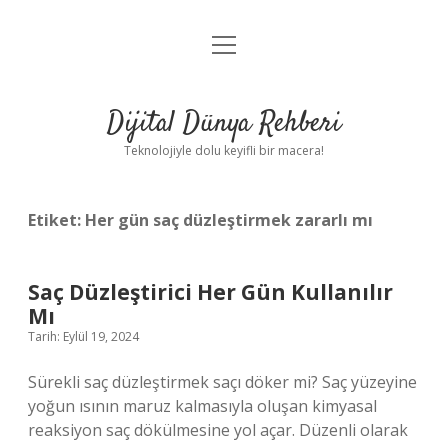
menüyü
Anasayfa
aç
Gizlilik Politikası
Dijital Dünya Rehberi
Yasal Uyarı
Teknolojiyle dolu keyifli bir macera!
Hakkımızda
Etiket:
Her gün saç düzleştirmek zararlı mı
Saç Düzleştirici Her Gün Kullanılır
Mı
Tarih: Eylül 19, 2024
Sürekli saç düzleştirmek saçı döker mi? Saç yüzeyine
yoğun ısının maruz kalmasıyla oluşan kimyasal
reaksiyon saç dökülmesine yol açar. Düzenli olarak