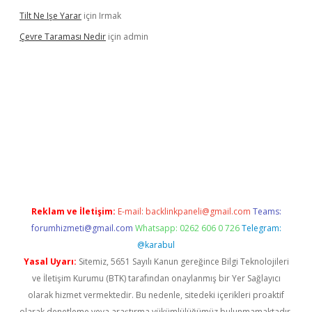
Tilt Ne Işe Yarar
için
Irmak
Çevre Taraması Nedir
için
admin
iriş
Reklam ve İletişim:
E-mail:
backlinkpaneli@gmail.com
Teams:
forumhizmeti@gmail.com
Whatsapp: 0262 606 0 726
Telegram:
@karabul
Yasal Uyarı:
Sitemiz, 5651 Sayılı Kanun gereğince Bilgi Teknolojileri
ve İletişim Kurumu (BTK) tarafından onaylanmış bir Yer Sağlayıcı
olarak hizmet vermektedir. Bu nedenle, sitedeki içerikleri proaktif
olarak denetleme veya araştırma yükümlülüğümüz bulunmamaktadır.