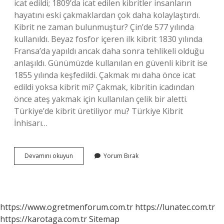
icat edildi; 1809’da icat edilen kibritler insanların
hayatını eski çakmaklardan çok daha kolaylaştırdı.
Kibrit ne zaman bulunmuştur? Çin’de 577 yılında
kullanıldı. Beyaz fosfor içeren ilk kibrit 1830 yılında
Fransa’da yapıldı ancak daha sonra tehlikeli olduğu
anlaşıldı. Günümüzde kullanılan en güvenli kibrit ise
1855 yılında keşfedildi. Çakmak mı daha önce icat
edildi yoksa kibrit mi? Çakmak, kibritin icadından
önce ateş yakmak için kullanılan çelik bir aletti.
Türkiye’de kibrit üretiliyor mu? Türkiye Kibrit
İnhisarı…
Kibrit
Devamını okuyun
Yorum Bırak
Ne
Zaman
Icat
Edildi
https://www.ogretmenforum.com.tr
https://lunatec.com.tr
https://karotaga.com.tr
Sitemap