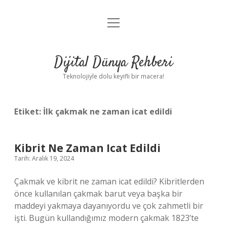
menüyü
Anasayfa
aç
Gizlilik Politikası
Dijital Dünya Rehberi
Yasal Uyarı
Teknolojiyle dolu keyifli bir macera!
Hakkımızda
Etiket:
İlk çakmak ne zaman icat edildi
Kibrit Ne Zaman Icat Edildi
Tarih: Aralık 19, 2024
Çakmak ve kibrit ne zaman icat edildi? Kibritlerden
önce kullanılan çakmak barut veya başka bir
maddeyi yakmaya dayanıyordu ve çok zahmetli bir
işti. Bugün kullandığımız modern çakmak 1823’te