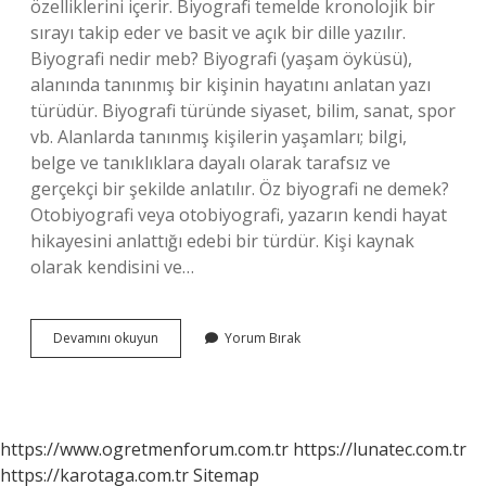
özelliklerini içerir. Biyografi temelde kronolojik bir
sırayı takip eder ve basit ve açık bir dille yazılır.
Biyografi nedir meb? Biyografi (yaşam öyküsü),
alanında tanınmış bir kişinin hayatını anlatan yazı
türüdür. Biyografi türünde siyaset, bilim, sanat, spor
vb. Alanlarda tanınmış kişilerin yaşamları; bilgi,
belge ve tanıklıklara dayalı olarak tarafsız ve
gerçekçi bir şekilde anlatılır. Öz biyografi ne demek?
Otobiyografi veya otobiyografi, yazarın kendi hayat
hikayesini anlattığı edebi bir türdür. Kişi kaynak
olarak kendisini ve…
Biyografi
Devamını okuyun
Yorum Bırak
Nedir
Kısa
Ve
Öz
https://www.ogretmenforum.com.tr
https://lunatec.com.tr
https://karotaga.com.tr
Sitemap