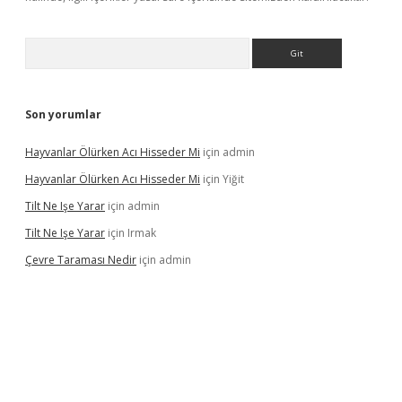
Arama
Son yorumlar
Hayvanlar Ölürken Acı Hisseder Mi
için
admin
Hayvanlar Ölürken Acı Hisseder Mi
için
Yiğit
Tilt Ne Işe Yarar
için
admin
Tilt Ne Işe Yarar
için
Irmak
Çevre Taraması Nedir
için
admin
iriş