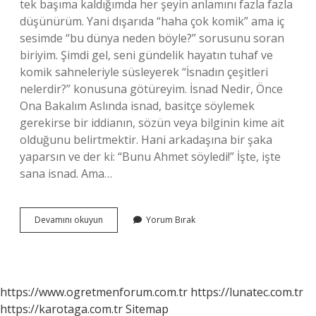
tek başıma kaldığımda her şeyin anlamını fazla fazla
düşünürüm. Yani dışarıda “haha çok komik” ama iç
sesimde “bu dünya neden böyle?” sorusunu soran
biriyim. Şimdi gel, seni gündelik hayatın tuhaf ve
komik sahneleriyle süsleyerek “İsnadın çeşitleri
nelerdir?” konusuna götüreyim. İsnad Nedir, Önce
Ona Bakalım Aslında isnad, basitçe söylemek
gerekirse bir iddianın, sözün veya bilginin kime ait
olduğunu belirtmektir. Hani arkadaşına bir şaka
yaparsın ve der ki: “Bunu Ahmet söyledi!” İşte, işte
sana isnad. Ama…
İsnadın
Devamını okuyun
Yorum Bırak
çeşitleri
nelerdir
?
https://www.ogretmenforum.com.tr
https://lunatec.com.tr
https://karotaga.com.tr
Sitemap