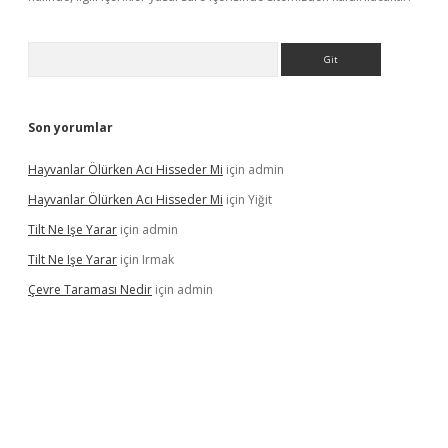
Arama
Son yorumlar
Hayvanlar Ölürken Acı Hisseder Mi
için
admin
Hayvanlar Ölürken Acı Hisseder Mi
için
Yiğit
Tilt Ne Işe Yarar
için
admin
Tilt Ne Işe Yarar
için
Irmak
Çevre Taraması Nedir
için
admin
iriş