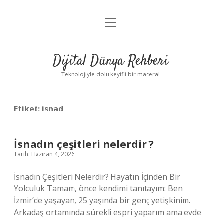
menüyü
Anasayfa
aç
Gizlilik Politikası
Dijital Dünya Rehberi
Yasal Uyarı
Teknolojiyle dolu keyifli bir macera!
Hakkımızda
Etiket:
isnad
İsnadın çeşitleri nelerdir ?
Tarih: Haziran 4, 2026
İsnadın Çeşitleri Nelerdir? Hayatın İçinden Bir
Yolculuk Tamam, önce kendimi tanıtayım: Ben
İzmir’de yaşayan, 25 yaşında bir genç yetişkinim.
Arkadaş ortamında sürekli espri yaparım ama evde