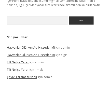
içerikleri,
backlinkpanelicomtr@gmail.com
adresine bildirmeniz
halinde, ilgili içerikler yasal süre içerisinde sitemizden kaldırılacaktır.
Arama
Son yorumlar
Hayvanlar Ölürken Acı Hisseder Mi
için
admin
Hayvanlar Ölürken Acı Hisseder Mi
için
Yiğit
Tilt Ne Işe Yarar
için
admin
Tilt Ne Işe Yarar
için
Irmak
Çevre Taraması Nedir
için
admin