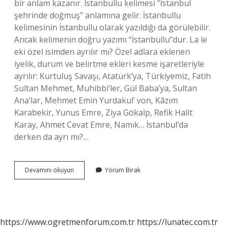
bir anlam kazanır. İstanbullu kelimesi “İstanbul
şehrinde doğmuş” anlamına gelir. İstanbullu
kelimesinin İstanbullu olarak yazıldığı da görülebilir.
Ancak kelimenin doğru yazımı “İstanbullu”dur. La le
eki özel isimden ayrılır mı? Özel adlara eklenen
iyelik, durum ve belirtme ekleri kesme işaretleriyle
ayrılır: Kurtuluş Savaşı, Atatürk’ya, Türkiyemiz, Fatih
Sultan Mehmet, Muhibbi’ler, Gül Baba’ya, Sultan
Ana’lar, Mehmet Emin Yurdakul’ von, Kâzım
Karabekir, Yunus Emre, Ziya Gökalp, Refik Halit
Karay, Ahmet Cevat Emre, Namık… İstanbul’da
derken da ayrı mı?…
Istanbullu
Devamını okuyun
Yorum Bırak
Ayrılır
Mı
https://www.ogretmenforum.com.tr
https://lunatec.com.tr