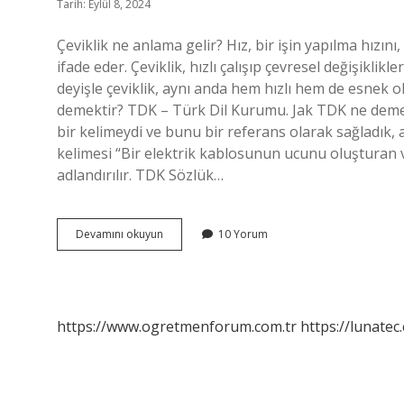
Tarih: Eylül 8, 2024
Çeviklik ne anlama gelir? Hız, bir işin yapılma hızın
ifade eder. Çeviklik, hızlı çalışıp çevresel değişikl
deyişle çeviklik, aynı anda hem hızlı hem de esnek 
demektir? TDK – Türk Dil Kurumu. Jak TDK ne dem
bir kelimeydi ve bunu bir referans olarak sağladık, 
kelimesi “Bir elektrik kablosunun ucunu oluşturan ve
adlandırılır. TDK Sözlük…
Çeviklik
Devamını okuyun
10 Yorum
Nedir
Tdk
https://www.ogretmenforum.com.tr
https://lunatec