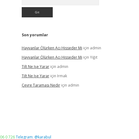
Son yorumlar
Hayvanlar Ölürken Acı Hisseder Mi
için
admin
Hayvanlar Ölürken Acı Hisseder Mi
için
Yiğit
Tilt Ne Işe Yarar
için
admin
Tilt Ne Işe Yarar
için
Irmak
Çevre Taraması Nedir
için
admin
06 0 726
Telegram: @karabul