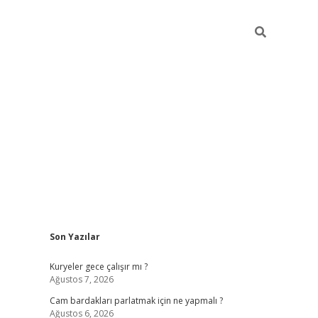
Sidebar
Son Yazılar
hiltonbet giriş
Kuryeler gece çalışır mı ?
Ağustos 7, 2026
Cam bardakları parlatmak için ne yapmalı ?
Ağustos 6, 2026