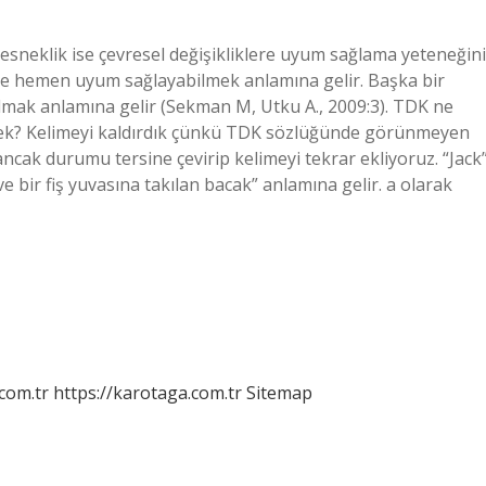
ı, esneklik ise çevresel değişikliklere uyum sağlama yeteneğini
iklere hemen uyum sağlayabilmek anlamına gelir. Başka bir
olmak anlamına gelir (Sekman M, Utku A., 2009:3). TDK ne
ek? Kelimeyi kaldırdık çünkü TDK sözlüğünde görünmeyen
ancak durumu tersine çevirip kelimeyi tekrar ekliyoruz. “Jack
 bir fiş yuvasına takılan bacak” anlamına gelir. a olarak
.com.tr
https://karotaga.com.tr
Sitemap