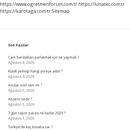
Motor
https://www.ogretmenforum.com.tr
https://lunatec.com.tr
Becerileri
https://karotaga.com.tr
Sitemap
Nelerdir
Sidebar
Son Yazılar
Cam bardakları parlatmak için ne yapmalı ?
Ağustos 6, 2026
Kulak yemeği hangi yöreye aittir ?
Ağustos 6, 2026
Avcılar özel isim mi ?
Ağustos 5, 2026
Alizarin nedir ?
Ağustos 3, 2026
7 gün rapor parası ne kadar 2025 ?
Ağustos 3, 2026
Türkiye’de kaç kasaba var ?