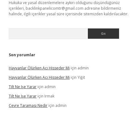
Hukuka ve yasal düzenlemelere aykırı olduğunu düşündüğünüz
içerikleri,
backlinkpanelicomtr@gmail.com
adresine bildirmeniz
halinde, ilgili içerikler yasal süre içerisinde sitemizden kaldırılacaktır.
Arama
Son yorumlar
Hayvanlar Ölürken Acı Hisseder Mi
için
admin
Hayvanlar Ölürken Acı Hisseder Mi
için
Yiğit
Tilt Ne Işe Yarar
için
admin
Tilt Ne Işe Yarar
için
Irmak
Çevre Taraması Nedir
için
admin