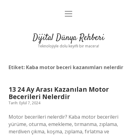
menüyü
Anasayfa
aç
Gizlilik Politikası
Dijital Dünya Rehberi
Yasal Uyarı
Teknolojiyle dolu keyifli bir macera!
Hakkımızda
Etiket:
Kaba motor beceri kazanımları nelerdir
13 24 Ay Arası Kazanılan Motor
Becerileri Nelerdir
Tarih: Eylül 7, 2024
Motor becerileri nelerdir? Kaba motor becerileri
yürüme, oturma, emekleme, tırmanma, zıplama,
merdiven çıkma, koşma, zıplama, fırlatma ve