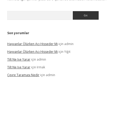
Arama
Son yorumlar
Hayvanlar Ölürken Acı Hisseder Mi
için
admin
Hayvanlar Ölürken Acı Hisseder Mi
için
Yiğit
Tilt Ne Işe Yarar
için
admin
Tilt Ne Işe Yarar
için
Irmak
Çevre Taraması Nedir
için
admin
iriş