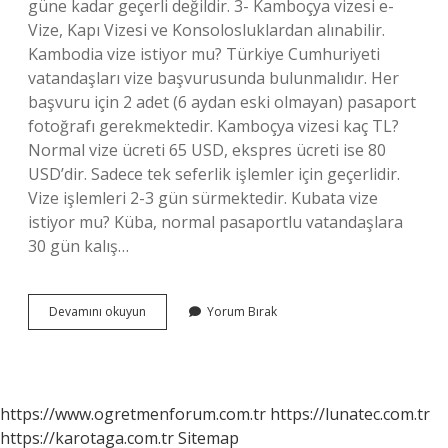
güne kadar geçerli değildir. 3- Kamboçya vizesi e-
Vize, Kapı Vizesi ve Konsolosluklardan alınabilir.
Kambodia vize istiyor mu? Türkiye Cumhuriyeti
vatandaşları vize başvurusunda bulunmalıdır. Her
başvuru için 2 adet (6 aydan eski olmayan) pasaport
fotoğrafı gerekmektedir. Kamboçya vizesi kaç TL?
Normal vize ücreti 65 USD, ekspres ücreti ise 80
USD’dir. Sadece tek seferlik işlemler için geçerlidir.
Vize işlemleri 2-3 gün sürmektedir. Kubata vize
istiyor mu? Küba, normal pasaportlu vatandaşlara
30 gün kalış…
Kamboçya
Devamını okuyun
Yorum Bırak
Için
Vize
Gerekli
Mi
https://www.ogretmenforum.com.tr
https://lunatec.com.tr
https://karotaga.com.tr
Sitemap