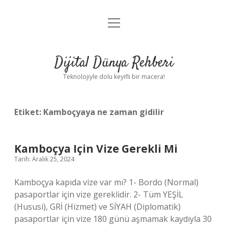
menüyü
Anasayfa
aç
Gizlilik Politikası
Dijital Dünya Rehberi
Yasal Uyarı
Teknolojiyle dolu keyifli bir macera!
Hakkımızda
Etiket:
Kamboçyaya ne zaman gidilir
Kamboçya Için Vize Gerekli Mi
Tarih: Aralık 25, 2024
Kamboçya kapıda vize var mı? 1- Bordo (Normal)
pasaportlar için vize gereklidir. 2- Tüm YEŞİL
(Hususi), GRİ (Hizmet) ve SİYAH (Diplomatik)
pasaportlar için vize 180 günü aşmamak kaydıyla 30