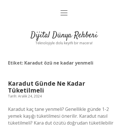
menüyü
Anasayfa
aç
Gizlilik Politikası
Dijital Dünya Rehberi
Yasal Uyarı
Teknolojiyle dolu keyifli bir macera!
Hakkımızda
Etiket:
Karadut özü ne kadar yenmeli
Karadut Günde Ne Kadar
Tüketilmeli
Tarih: Aralık 24, 2024
Karadut kaç tane yenmeli? Genellikle günde 1-2
yemek kaşığı tüketilmesi önerilir. Karadut nasıl
tüketilmeli? Kara dut özütü doğrudan tüketilebilir