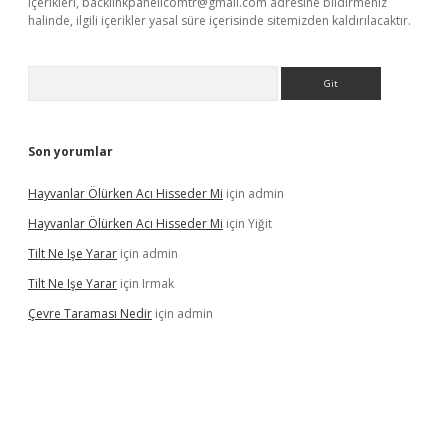
içerikleri,
backlinkpanelicomtr@gmail.com
adresine bildirmeniz
halinde, ilgili içerikler yasal süre içerisinde sitemizden kaldırılacaktır.
Arama
Son yorumlar
Hayvanlar Ölürken Acı Hisseder Mi
için
admin
Hayvanlar Ölürken Acı Hisseder Mi
için
Yiğit
Tilt Ne Işe Yarar
için
admin
Tilt Ne Işe Yarar
için
Irmak
Çevre Taraması Nedir
için
admin