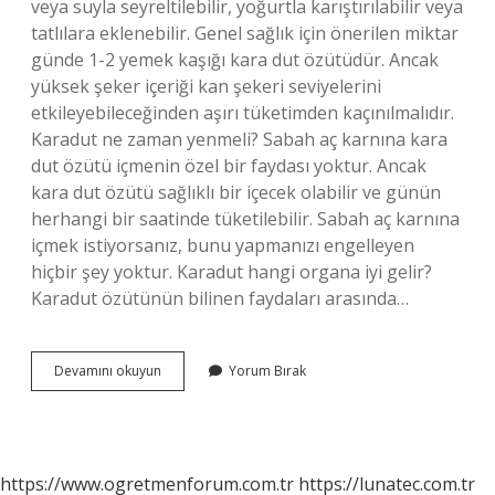
veya suyla seyreltilebilir, yoğurtla karıştırılabilir veya
tatlılara eklenebilir. Genel sağlık için önerilen miktar
günde 1-2 yemek kaşığı kara dut özütüdür. Ancak
yüksek şeker içeriği kan şekeri seviyelerini
etkileyebileceğinden aşırı tüketimden kaçınılmalıdır.
Karadut ne zaman yenmeli? Sabah aç karnına kara
dut özütü içmenin özel bir faydası yoktur. Ancak
kara dut özütü sağlıklı bir içecek olabilir ve günün
herhangi bir saatinde tüketilebilir. Sabah aç karnına
içmek istiyorsanız, bunu yapmanızı engelleyen
hiçbir şey yoktur. Karadut hangi organa iyi gelir?
Karadut özütünün bilinen faydaları arasında…
Karadut
Devamını okuyun
Yorum Bırak
Günde
Ne
Kadar
Tüketilmeli
https://www.ogretmenforum.com.tr
https://lunatec.com.tr