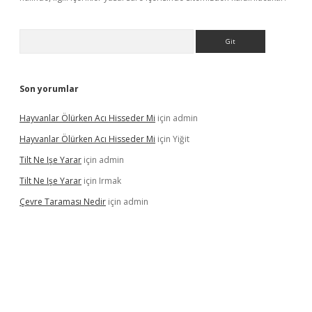
Arama
Son yorumlar
Hayvanlar Ölürken Acı Hisseder Mi
için
admin
Hayvanlar Ölürken Acı Hisseder Mi
için
Yiğit
Tilt Ne Işe Yarar
için
admin
Tilt Ne Işe Yarar
için
Irmak
Çevre Taraması Nedir
için
admin
iriş