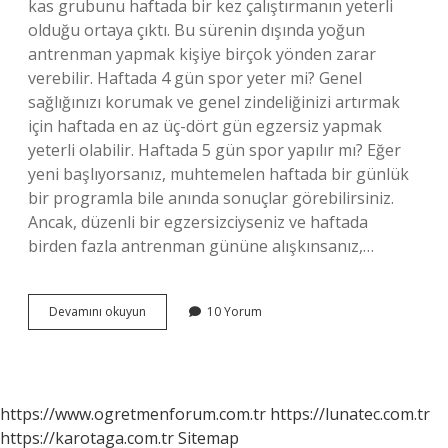
kas grubunu haftada bir kez çalıştırmanın yeterli
olduğu ortaya çıktı. Bu sürenin dışında yoğun
antrenman yapmak kişiye birçok yönden zarar
verebilir. Haftada 4 gün spor yeter mi? Genel
sağlığınızı korumak ve genel zindeliğinizi artırmak
için haftada en az üç-dört gün egzersiz yapmak
yeterli olabilir. Haftada 5 gün spor yapılır mı? Eğer
yeni başlıyorsanız, muhtemelen haftada bir günlük
bir programla bile anında sonuçlar görebilirsiniz.
Ancak, düzenli bir egzersizciyseniz ve haftada
birden fazla antrenman gününe alışkınsanız,…
1
Devamını okuyun
10 Yorum
Haftada
Kaç
Gün
Spor
Yapılmalı
https://www.ogretmenforum.com.tr
https://lunatec.com.tr
https://karotaga.com.tr
Sitemap