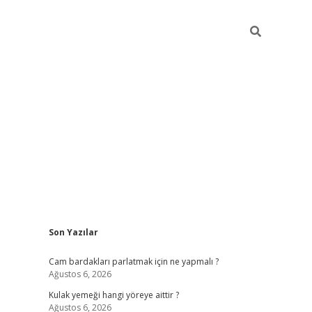
Sidebar
Son Yazılar
hiltonbet giriş
Cam bardakları parlatmak için ne yapmalı ?
Ağustos 6, 2026
Kulak yemeği hangi yöreye aittir ?
Ağustos 6, 2026