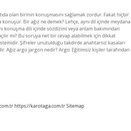
ntıda olan birinin konuşmasını sağlamak zordur. Fakat hiçbir
a konuşur. Bir ağız ne demek? Lehçe, aynı dil içinde meydana
aynı konuşma dili içinde sözdizimi veya anlam bakımından
çılır mı? Bu soruya net bir cevap alabilmek için dikkat
sistemidir. Şifreler unutulduğu takdirde anahtarsız kasaları
r. Ağız argo jargon nedir? Argo: Eğitimsiz kişiler tarafından
.com.tr
https://karotaga.com.tr
Sitemap