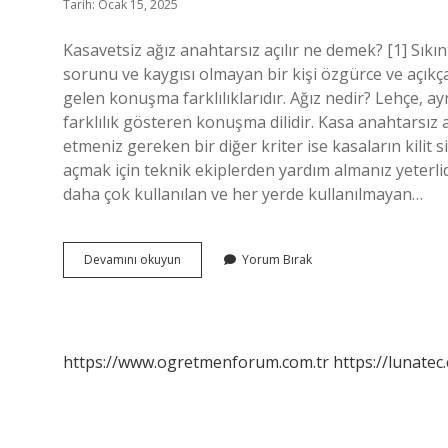
Tarih: Ocak 15, 2025
Kasavetsiz ağız anahtarsız açılır ne demek? [1] Sıkı
sorunu ve kaygısı olmayan bir kişi özgürce ve açıkç
gelen konuşma farklılıklarıdır. Ağız nedir? Lehçe, 
farklılık gösteren konuşma dilidir. Kasa anahtarsız a
etmeniz gereken bir diğer kriter ise kasaların kilit 
açmak için teknik ekiplerden yardım almanız yeterlidi
daha çok kullanılan ve her yerde kullanılmayan…
Kasvetsiz
Devamını okuyun
Yorum Bırak
Ağız
Ne
Demek
https://www.ogretmenforum.com.tr
https://lunatec