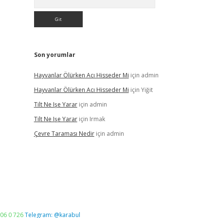
Son yorumlar
Hayvanlar Ölürken Acı Hisseder Mi
için
admin
Hayvanlar Ölürken Acı Hisseder Mi
için
Yiğit
Tilt Ne Işe Yarar
için
admin
Tilt Ne Işe Yarar
için
Irmak
Çevre Taraması Nedir
için
admin
06 0 726
Telegram: @karabul