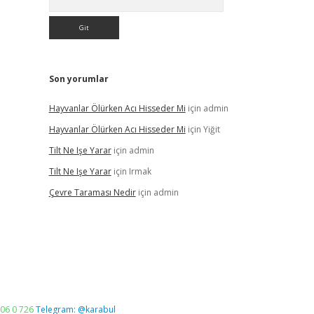
Son yorumlar
Hayvanlar Ölürken Acı Hisseder Mi
için
admin
Hayvanlar Ölürken Acı Hisseder Mi
için
Yiğit
Tilt Ne Işe Yarar
için
admin
Tilt Ne Işe Yarar
için
Irmak
Çevre Taraması Nedir
için
admin
06 0 726
Telegram: @karabul