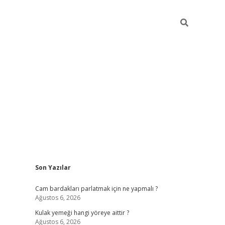
Sidebar
Son Yazılar
hiltonbet giriş
Cam bardakları parlatmak için ne yapmalı ?
Ağustos 6, 2026
Kulak yemeği hangi yöreye aittir ?
Ağustos 6, 2026