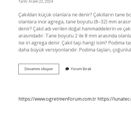
Tarih: Aralık 22, 2024
Çakıldan küçük olanlara ne denir? Çakılların tane 
olanlara ince agrega, tane boyutu (8–32) mm arasında
denir? Çakıl adı verilen doğal hammaddelerin ve çakı
arasındadır. Tane boyutu 2 ile 8 mm arasında olanl
ise iri agrega denir. Çakıl taşı hangi isim? Podima taş
daha büyük versiyonlarıdır. Podima taşları, çoğunl
Çakıl
Devamını okuyun
Yorum Bırak
Taşından
Küçük
Olanlara
Ne
Denir
https://www.ogretmenforum.com.tr
https://lunatec