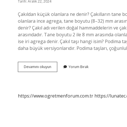
Tarih: Aralık 22, 2024
Çakıldan küçük olanlara ne denir? Çakılların tane 
olanlara ince agrega, tane boyutu (8–32) mm arasında
denir? Çakıl adı verilen doğal hammaddelerin ve çakı
arasındadır. Tane boyutu 2 ile 8 mm arasında olanl
ise iri agrega denir. Çakıl taşı hangi isim? Podima taş
daha büyük versiyonlarıdır. Podima taşları, çoğunl
Çakıl
Devamını okuyun
Yorum Bırak
Taşından
Küçük
Olanlara
Ne
Denir
https://www.ogretmenforum.com.tr
https://lunatec