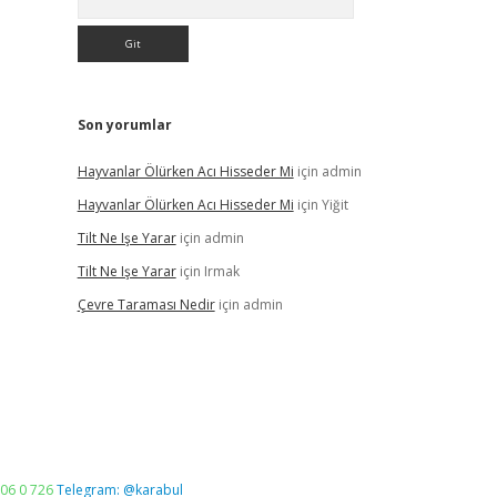
Son yorumlar
Hayvanlar Ölürken Acı Hisseder Mi
için
admin
Hayvanlar Ölürken Acı Hisseder Mi
için
Yiğit
Tilt Ne Işe Yarar
için
admin
Tilt Ne Işe Yarar
için
Irmak
Çevre Taraması Nedir
için
admin
06 0 726
Telegram: @karabul