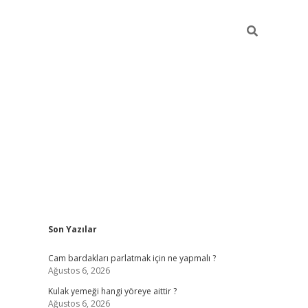
Sidebar
Son Yazılar
hiltonbet giriş
Cam bardakları parlatmak için ne yapmalı ?
Ağustos 6, 2026
Kulak yemeği hangi yöreye aittir ?
Ağustos 6, 2026