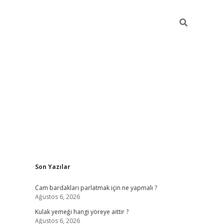
Sidebar
Son Yazılar
hiltonbet giriş
Cam bardakları parlatmak için ne yapmalı ?
Ağustos 6, 2026
Kulak yemeği hangi yöreye aittir ?
Ağustos 6, 2026