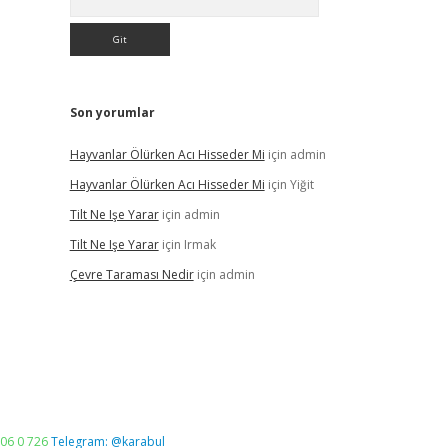
Son yorumlar
Hayvanlar Ölürken Acı Hisseder Mi
için
admin
Hayvanlar Ölürken Acı Hisseder Mi
için
Yiğit
Tilt Ne Işe Yarar
için
admin
Tilt Ne Işe Yarar
için
Irmak
Çevre Taraması Nedir
için
admin
06 0 726
Telegram: @karabul