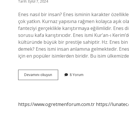
Tarih: Eylül 7, 2024
Enes nasıl bir insan? Enes isminin karakter özellikl
çok yatkın. Kurnaz yapısına rağmen kolayca aşık olab
fanteziyi gerçeklikle karıştırmaya eğilimlidir. Enes d
sorusu kafa karıştırıcıdır. Enes ismi Kur’an-ı Keri
kültüründe büyük bir prestije sahiptir. Hz. Enes bin
demek? Enes ismi insan anlamına gelmektedir. Enes
için en popüler isimlerden biridir. Bu isim ülkemizd
Enes
Devamını okuyun
8 Yorum
Ismi
Ne
Anlama
Gelir
https://www.ogretmenforum.com.tr
https://lunatec