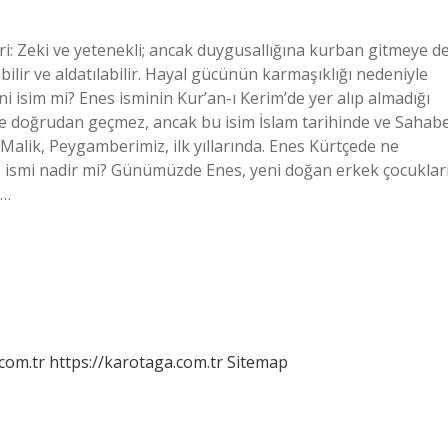
eri: Zeki ve yetenekli; ancak duygusallığına kurban gitmeye d
ilir ve aldatılabilir. Hayal gücünün karmaşıklığı nedeniyle
ini isim mi? Enes isminin Kur’an-ı Kerim’de yer alıp almadığı
m’de doğrudan geçmez, ancak bu isim İslam tarihinde ve Sahab
 Malik, Peygamberimiz, ilk yıllarında. Enes Kürtçede ne
 ismi nadir mi? Günümüzde Enes, yeni doğan erkek çocuklar
e…
.com.tr
https://karotaga.com.tr
Sitemap