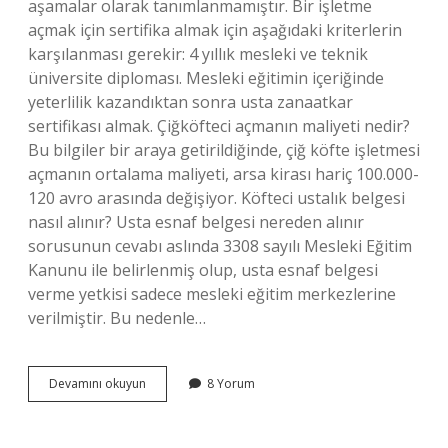
aşamalar olarak tanımlanmamıştır. Bir işletme
açmak için sertifika almak için aşağıdaki kriterlerin
karşılanması gerekir: 4 yıllık mesleki ve teknik
üniversite diploması. Mesleki eğitimin içeriğinde
yeterlilik kazandıktan sonra usta zanaatkar
sertifikası almak. Çiğköfteci açmanın maliyeti nedir?
Bu bilgiler bir araya getirildiğinde, çiğ köfte işletmesi
açmanın ortalama maliyeti, arsa kirası hariç 100.000-
120 avro arasında değişiyor. Köfteci ustalık belgesi
nasıl alınır? Usta esnaf belgesi nereden alınır
sorusunun cevabı aslında 3308 sayılı Mesleki Eğitim
Kanunu ile belirlenmiş olup, usta esnaf belgesi
verme yetkisi sadece mesleki eğitim merkezlerine
verilmiştir. Bu nedenle…
Çiğköfteci
Devamını okuyun
8 Yorum
Açmak
Için
Ustalık