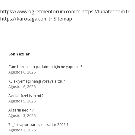
Belgesi
Şart
https://www.ogretmenforum.com.tr
https://lunatec.com.tr
Mı
https://karotaga.com.tr
Sitemap
Sidebar
Son Yazılar
Cam bardakları parlatmak için ne yapmalı ?
Ağustos 6, 2026
Kulak yemeği hangi yöreye aittir ?
Ağustos 6, 2026
Avcılar özel isim mi ?
Ağustos 5, 2026
Alizarin nedir ?
Ağustos 3, 2026
7 gün rapor parası ne kadar 2025 ?
Ağustos 3, 2026