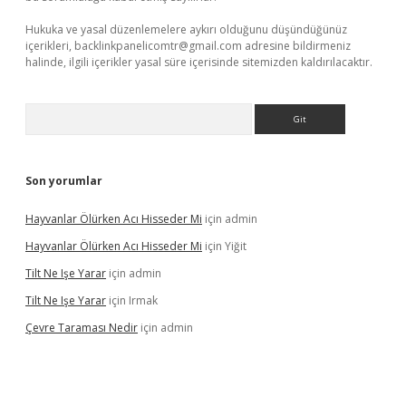
Hukuka ve yasal düzenlemelere aykırı olduğunu düşündüğünüz
içerikleri,
backlinkpanelicomtr@gmail.com
adresine bildirmeniz
halinde, ilgili içerikler yasal süre içerisinde sitemizden kaldırılacaktır.
Arama
Son yorumlar
Hayvanlar Ölürken Acı Hisseder Mi
için
admin
Hayvanlar Ölürken Acı Hisseder Mi
için
Yiğit
Tilt Ne Işe Yarar
için
admin
Tilt Ne Işe Yarar
için
Irmak
Çevre Taraması Nedir
için
admin