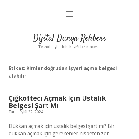
menüyü
Anasayfa
aç
Gizlilik Politikası
Dijital Dünya Rehberi
Yasal Uyarı
Teknolojiyle dolu keyifli bir macera!
Hakkımızda
Etiket:
Kimler doğrudan işyeri açma belgesi
alabilir
Çiğköfteci Açmak Için Ustalık
Belgesi Şart Mı
Tarih: Eylül 22, 2024
Dükkan açmak için ustalık belgesi şart mı? Bir
dükkan açmak için gerekenler nispeten zor