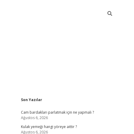
Sidebar
Son Yazılar
hiltonbet giriş
Cam bardakları parlatmak için ne yapmalı ?
Ağustos 6, 2026
Kulak yemeği hangi yöreye aittir ?
Ağustos 6, 2026