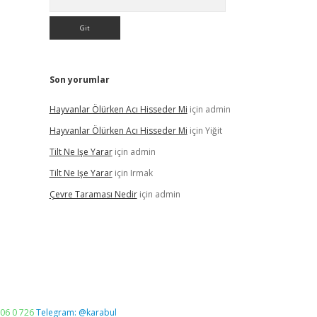
Son yorumlar
Hayvanlar Ölürken Acı Hisseder Mi
için
admin
Hayvanlar Ölürken Acı Hisseder Mi
için
Yiğit
Tilt Ne Işe Yarar
için
admin
Tilt Ne Işe Yarar
için
Irmak
Çevre Taraması Nedir
için
admin
06 0 726
Telegram: @karabul