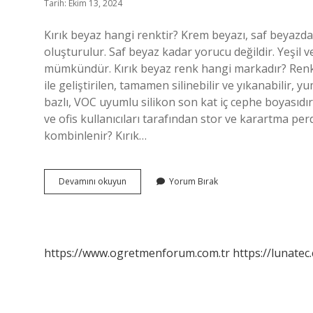
Tarih: Ekim 13, 2024
Kırık beyaz hangi renktir? Krem beyazı, saf beyazd
oluşturulur. Saf beyaz kadar yorucu değildir. Yeşil 
mümkündür. Kırık beyaz renk hangi markadır? Renk: K
ile geliştirilen, tamamen silinebilir ve yıkanabilir
bazlı, VOC uyumlu silikon son kat iç cephe boyasıdır.
ve ofis kullanıcıları tarafından stor ve karartma per
kombinlenir? Kırık…
Kırık
Devamını okuyun
Yorum Bırak
Beyaz
Rengi
Nedir
https://www.ogretmenforum.com.tr
https://lunatec