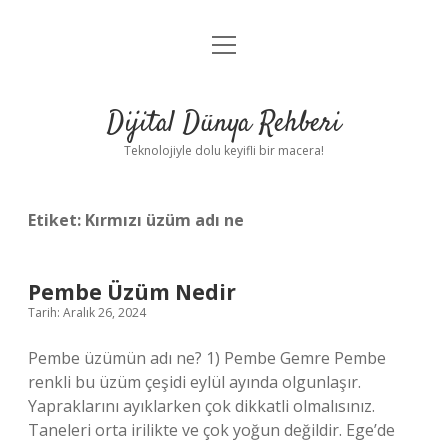
menüyü
Anasayfa
aç
Gizlilik Politikası
Dijital Dünya Rehberi
Yasal Uyarı
Teknolojiyle dolu keyifli bir macera!
Hakkımızda
Etiket:
Kırmızı üzüm adı ne
Pembe Üzüm Nedir
Tarih: Aralık 26, 2024
Pembe üzümün adı ne? 1) Pembe Gemre Pembe
renkli bu üzüm çeşidi eylül ayında olgunlaşır.
Yapraklarını ayıklarken çok dikkatli olmalısınız.
Taneleri orta irilikte ve çok yoğun değildir. Ege’de