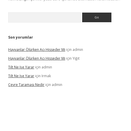
Arama
Son yorumlar
Hayvanlar Ölürken Acı Hisseder Mi
için
admin
Hayvanlar Ölürken Acı Hisseder Mi
için
Yiğit
Tilt Ne Işe Yarar
için
admin
Tilt Ne Işe Yarar
için
Irmak
Çevre Taraması Nedir
için
admin
giriş