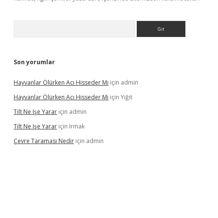
Arama
Son yorumlar
Hayvanlar Ölürken Acı Hisseder Mi
için
admin
Hayvanlar Ölürken Acı Hisseder Mi
için
Yiğit
Tilt Ne Işe Yarar
için
admin
Tilt Ne Işe Yarar
için
Irmak
Çevre Taraması Nedir
için
admin
iriş