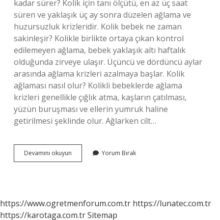
kadar sürer? Kolik için tanı ölçütü, en az üç saat
süren ve yaklaşık üç ay sonra düzelen ağlama ve
huzursuzluk krizleridir. Kolik bebek ne zaman
sakinleşir? Kolikle birlikte ortaya çıkan kontrol
edilemeyen ağlama, bebek yaklaşık altı haftalık
olduğunda zirveye ulaşır. Üçüncü ve dördüncü aylar
arasında ağlama krizleri azalmaya başlar. Kolik
ağlaması nasıl olur? Kolikli bebeklerde ağlama
krizleri genellikle çığlık atma, kaşların çatılması,
yüzün buruşması ve ellerin yumruk haline
getirilmesi şeklinde olur. Ağlarken cilt…
Kolik
Devamını okuyun
Yorum Bırak
Krizi
Kaç
Saat
Sürer
https://www.ogretmenforum.com.tr
https://lunatec.com.tr
https://karotaga.com.tr
Sitemap