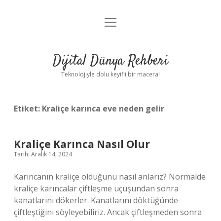
menüyü
Anasayfa
aç
Gizlilik Politikası
Dijital Dünya Rehberi
Yasal Uyarı
Teknolojiyle dolu keyifli bir macera!
Hakkımızda
Etiket:
Kraliçe karınca eve neden gelir
Kraliçe Karınca Nasıl Olur
Tarih: Aralık 14, 2024
Karıncanın kraliçe olduğunu nasıl anlarız? Normalde
kraliçe karıncalar çiftleşme uçuşundan sonra
kanatlarını dökerler. Kanatlarını döktüğünde
çiftleştiğini söyleyebiliriz. Ancak çiftleşmeden sonra