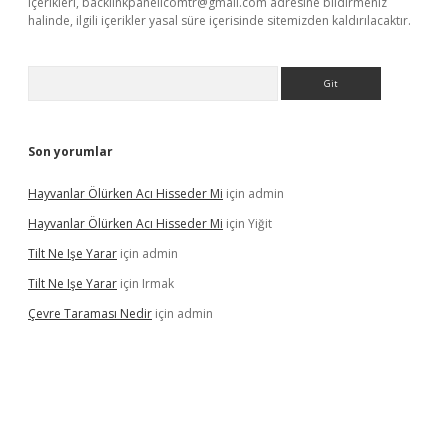
içerikleri,
backlinkpanelicomtr@gmail.com
adresine bildirmeniz
halinde, ilgili içerikler yasal süre içerisinde sitemizden kaldırılacaktır.
Arama
Son yorumlar
Hayvanlar Ölürken Acı Hisseder Mi
için
admin
Hayvanlar Ölürken Acı Hisseder Mi
için
Yiğit
Tilt Ne Işe Yarar
için
admin
Tilt Ne Işe Yarar
için
Irmak
Çevre Taraması Nedir
için
admin