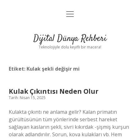
menüyü
Anasayfa
aç
Gizlilik Politikası
Dijital Dünya Rehberi
Yasal Uyarı
Teknolojiyle dolu keyifli bir macera!
Hakkımızda
Etiket:
Kulak şekli değişir mi
Kulak Çıkıntısı Neden Olur
Tarih: Nisan 15, 2025
Kulakta çıkıntı ne anlama gelir? Kalan primatın
gürültüsünün tüm yönlerinde serbest hareket
sağlayan kasların şekli, sivri kıkırdak -şişmiş kurşun
olarak adlandırılır. Sorun, kova kulakları vb. Hem