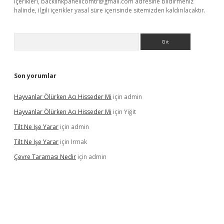
içerikleri,
backlinkpanelicomtr@gmail.com
adresine bildirmeniz
halinde, ilgili içerikler yasal süre içerisinde sitemizden kaldırılacaktır.
Arama
Son yorumlar
Hayvanlar Ölürken Acı Hisseder Mi
için
admin
Hayvanlar Ölürken Acı Hisseder Mi
için
Yiğit
Tilt Ne Işe Yarar
için
admin
Tilt Ne Işe Yarar
için
Irmak
Çevre Taraması Nedir
için
admin