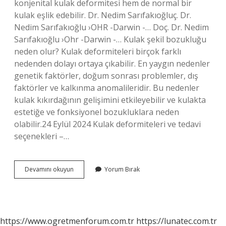
konjenital kulak deformitesi hem de normal bir
kulak eşlik edebilir. Dr. Nedim Sarıfakıoğluç. Dr.
Nedim Sarıfakıoğlu ›OHR -Darwin -… Doç. Dr. Nedim
Sarıfakıoğlu ›Ohr -Darwin -… Kulak şekil bozukluğu
neden olur? Kulak deformiteleri birçok farklı
nedenden dolayı ortaya çıkabilir. En yaygın nedenler
genetik faktörler, doğum sonrası problemler, dış
faktörler ve kalkınma anomalileridir. Bu nedenler
kulak kıkırdağının gelişimini etkileyebilir ve kulakta
estetiğe ve fonksiyonel bozukluklara neden
olabilir.24 Eylül 2024 Kulak deformiteleri ve tedavi
seçenekleri –…
Kulak
Devamını okuyun
Yorum Bırak
Çıkıntısı
Neden
Olur
https://www.ogretmenforum.com.tr
https://lunatec.com.tr