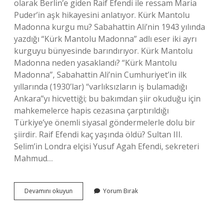
olarak Berlin’e giden Raif Efendi ile ressam Maria
Puder’in aşk hikayesini anlatıyor. Kürk Mantolu
Madonna kurgu mu? Sabahattin Ali’nin 1943 yılında
yazdığı “Kürk Mantolu Madonna” adlı eser iki ayrı
kurguyu bünyesinde barındırıyor. Kürk Mantolu
Madonna neden yasaklandı? “Kürk Mantolu
Madonna”, Sabahattin Ali’nin Cumhuriyet’in ilk
yıllarında (1930’lar) “varlıksızların iş bulamadığı
Ankara”yı hicvettiği; bu bakımdan şiir okuduğu için
mahkemelerce hapis cezasına çarptırıldığı
Türkiye’ye önemli siyasal göndermelerle dolu bir
şiirdir. Raif Efendi kaç yaşında öldü? Sultan III.
Selim’in Londra elçisi Yusuf Agah Efendi, sekreteri
Mahmud…
Kürk
Devamını okuyun
Yorum Bırak
Mantolu
Madonna
Gerçekten