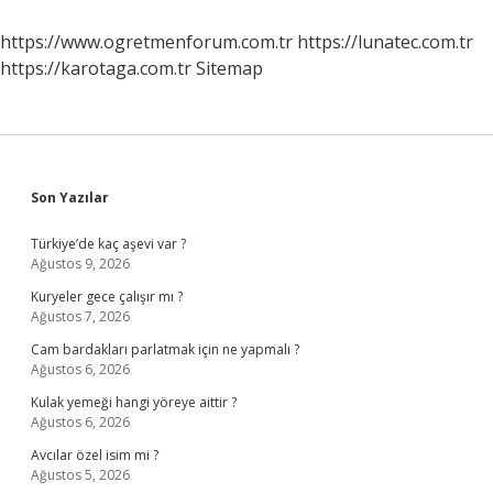
Yaşandı
Mı
https://www.ogretmenforum.com.tr
https://lunatec.com.tr
https://karotaga.com.tr
Sitemap
Sidebar
Son Yazılar
Türkiye’de kaç aşevi var ?
Ağustos 9, 2026
Kuryeler gece çalışır mı ?
Ağustos 7, 2026
Cam bardakları parlatmak için ne yapmalı ?
Ağustos 6, 2026
Kulak yemeği hangi yöreye aittir ?
Ağustos 6, 2026
Avcılar özel isim mi ?
Ağustos 5, 2026