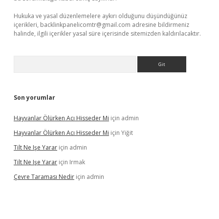
Hukuka ve yasal düzenlemelere aykırı olduğunu düşündüğünüz
içerikleri,
backlinkpanelicomtr@gmail.com
adresine bildirmeniz
halinde, ilgili içerikler yasal süre içerisinde sitemizden kaldırılacaktır.
Arama
Son yorumlar
Hayvanlar Ölürken Acı Hisseder Mi
için
admin
Hayvanlar Ölürken Acı Hisseder Mi
için
Yiğit
Tilt Ne Işe Yarar
için
admin
Tilt Ne Işe Yarar
için
Irmak
Çevre Taraması Nedir
için
admin