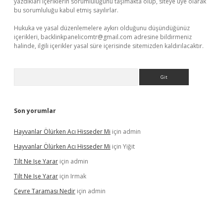
yazdıkları içeriklerin sorumluluğunu taşımakta olup, siteye üye olarak
bu sorumluluğu kabul etmiş sayılırlar.
Hukuka ve yasal düzenlemelere aykırı olduğunu düşündüğünüz
içerikleri,
backlinkpanelicomtr@gmail.com
adresine bildirmeniz
halinde, ilgili içerikler yasal süre içerisinde sitemizden kaldırılacaktır.
Arama
Son yorumlar
Hayvanlar Ölürken Acı Hisseder Mi
için
admin
Hayvanlar Ölürken Acı Hisseder Mi
için
Yiğit
Tilt Ne Işe Yarar
için
admin
Tilt Ne Işe Yarar
için
Irmak
Çevre Taraması Nedir
için
admin