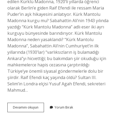
edilen Kürklü Madonna, 1920’li yıllarda öğrenci
olarak Berlin’e giden Raif Efendi ile ressam Maria
Puder’in aşk hikayesini anlatıyor. Kürk Mantolu
Madonna kurgu mu? Sabahattin Ali’nin 1943 yılında
yazdığı “Kürk Mantolu Madonna” adlı eser iki ayrı
kurguyu bünyesinde barındırıyor. Kürk Mantolu
Madonna neden yasaklandı? “Kürk Mantolu
Madonna”, Sabahattin Ali’nin Cumhuriyet’in ilk
yıllarında (1930’lar) “varlıksızların iş bulamadığı
Ankara”yı hicvettiği; bu bakımdan şiir okuduğu için
mahkemelerce hapis cezasına çarptırıldığı
Türkiye’ye önemli siyasal göndermelerle dolu bir
şiirdir. Raif Efendi kaç yaşında öldü? Sultan III.
Selim’in Londra elçisi Yusuf Agah Efendi, sekreteri
Mahmud…
Kürk
Devamını okuyun
Yorum Bırak
Mantolu
Madonna