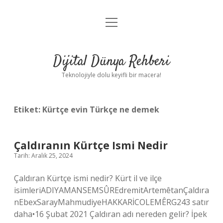
menüyü
Anasayfa
aç
Gizlilik Politikası
Dijital Dünya Rehberi
Yasal Uyarı
Teknolojiyle dolu keyifli bir macera!
Hakkımızda
Etiket:
Kürtçe evin Türkçe ne demek
Çaldıranın Kürtçe Ismi Nedir
Tarih: Aralık 25, 2024
Çaldıran Kürtçe ismi nedir? Kürt il ve ilçe
isimleriADIYAMANSEMSÛREdremitArtemêtanÇaldıra
nEbexSarayMahmudiyeHAKKARİCOLEMÊRG243 satır
daha•16 Şubat 2021 Çaldıran adı nereden gelir? İpek