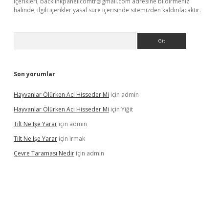
içerikleri,
backlinkpanelicomtr@gmail.com
adresine bildirmeniz
halinde, ilgili içerikler yasal süre içerisinde sitemizden kaldırılacaktır.
Arama
Son yorumlar
Hayvanlar Ölürken Acı Hisseder Mi
için
admin
Hayvanlar Ölürken Acı Hisseder Mi
için
Yiğit
Tilt Ne Işe Yarar
için
admin
Tilt Ne Işe Yarar
için
Irmak
Çevre Taraması Nedir
için
admin