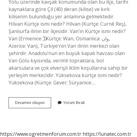
Yolu üzerinde kavşak konumunda olan bu ilçe, tarihi
kaynaklara göre Çil (40) deran (kilise) ve kırk
kilisenin bulunduğu yer anlamına gelmektedir.
Hilvan Kürtçe ismi nedir? Hilvan (Kürtçe: Curnê Reş),
Şanlıurfa ilinin bir ilçesidir. Van’ın Kürtçe ismi nedir?
Van (Ermenice: Ԏֶ֡, Kürtçe: Wan, Osmanlıca: وان,
Azerice: Van), Türkiye’nin Van ilinin merkezi olan
şehirdir. Anadolu’nun en büyük kapalı havzası olan
Van Gölü kıyısında, verimli topraklara, bol
akarsulara ve çok elverişli iklim koşullarına sahip bir
yerleşim merkezidir. Yüksekova kürtçe ismi nedir?
Yüksekova (Kürtçe: Gever; Süryanice:…
Çaldıranın
Devamını okuyun
Yorum Bırak
Kürtçe
Ismi
Nedir
https://www.ogretmenforum.com.tr
https://lunatec.com.tr