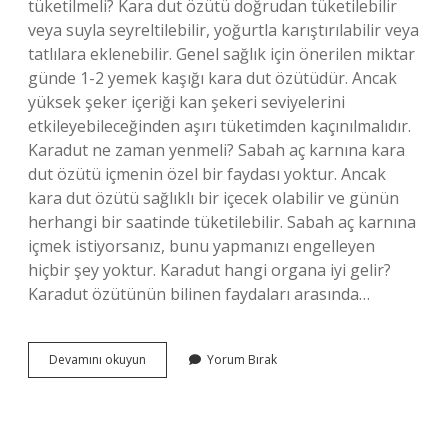
tüketilmeli? Kara dut özütü doğrudan tüketilebilir
veya suyla seyreltilebilir, yoğurtla karıştırılabilir veya
tatlılara eklenebilir. Genel sağlık için önerilen miktar
günde 1-2 yemek kaşığı kara dut özütüdür. Ancak
yüksek şeker içeriği kan şekeri seviyelerini
etkileyebileceğinden aşırı tüketimden kaçınılmalıdır.
Karadut ne zaman yenmeli? Sabah aç karnına kara
dut özütü içmenin özel bir faydası yoktur. Ancak
kara dut özütü sağlıklı bir içecek olabilir ve günün
herhangi bir saatinde tüketilebilir. Sabah aç karnına
içmek istiyorsanız, bunu yapmanızı engelleyen
hiçbir şey yoktur. Karadut hangi organa iyi gelir?
Karadut özütünün bilinen faydaları arasında…
Karadut
Devamını okuyun
Yorum Bırak
Günde
Ne
Kadar
Tüketilmeli