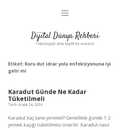
menüyü
Anasayfa
aç
Gizlilik Politikası
Dijital Dünya Rehberi
Yasal Uyarı
Teknolojiyle dolu keyifli bir macera!
Hakkımızda
Etiket:
Kuru dut idrar yolu enfeksiyonuna iyi
gelir mi
Karadut Günde Ne Kadar
Tüketilmeli
Tarih: Aralık 24, 2024
Karadut kaç tane yenmeli? Genellikle günde 1-2
yemek kaşığı tüketilmesi önerilir. Karadut nasıl