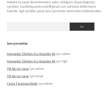
Hukuka ve yasal düzenlemelere aykırı olduğunu düşündüğünüz
içerikleri,
backlinkpanelicomtr@gmail.com
adresine bildirmeniz
halinde, ilgili içerikler yasal süre içerisinde sitemizden kaldırılacaktır.
Arama
Son yorumlar
Hayvanlar Ölürken Acı Hisseder Mi
için
admin
Hayvanlar Ölürken Acı Hisseder Mi
için
Yiğit
Tilt Ne Işe Yarar
için
admin
Tilt Ne Işe Yarar
için
Irmak
Çevre Taraması Nedir
için
admin