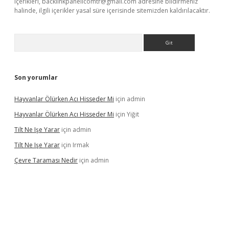
içerikleri,
backlinkpanelicomtr@gmail.com
adresine bildirmeniz
halinde, ilgili içerikler yasal süre içerisinde sitemizden kaldırılacaktır.
Arama
Son yorumlar
Hayvanlar Ölürken Acı Hisseder Mi
için
admin
Hayvanlar Ölürken Acı Hisseder Mi
için
Yiğit
Tilt Ne Işe Yarar
için
admin
Tilt Ne Işe Yarar
için
Irmak
Çevre Taraması Nedir
için
admin