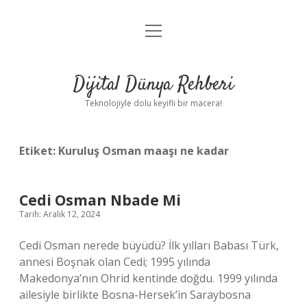
menüyü
Anasayfa
aç
Gizlilik Politikası
Dijital Dünya Rehberi
Yasal Uyarı
Teknolojiyle dolu keyifli bir macera!
Hakkımızda
Etiket:
Kuruluş Osman maaşı ne kadar
Cedi Osman Nbade Mi
Tarih: Aralık 12, 2024
Cedi Osman nerede büyüdü? İlk yılları Babası Türk,
annesi Boşnak olan Cedi; 1995 yılında
Makedonya’nın Ohrid kentinde doğdu. 1999 yılında
ailesiyle birlikte Bosna-Hersek’in Saraybosna